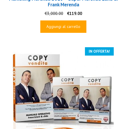
Frank Merenda
Il
Il
€
3,000.00
€
119.00
prezzo
prezzo
originale
attuale
Aggiungi al carrello
era:
è:
€3,000.00.
€119.00.
IN OFFERTA!