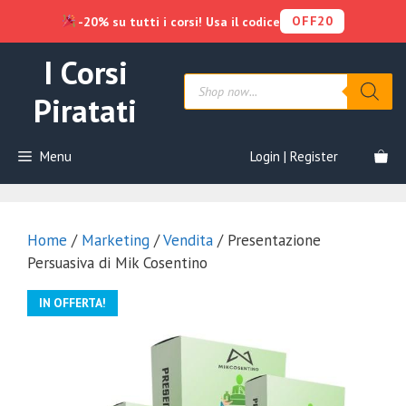
OFF20
-20% su tutti i corsi! Usa il codice
Vai
I Corsi
al
Products
contenuto
search
Piratati
Menu
Login | Register
Home
/
Marketing
/
Vendita
/ Presentazione
Persuasiva di Mik Cosentino
IN OFFERTA!