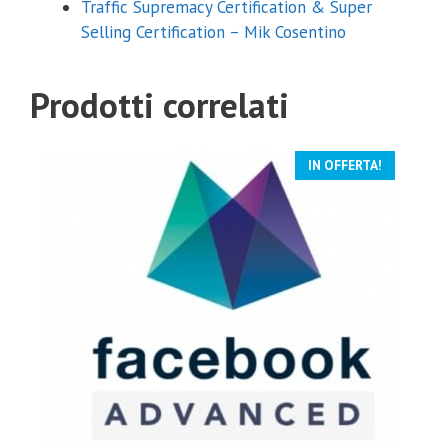
Traffic Supremacy Certification & Super
Selling Certification – Mik Cosentino
Prodotti correlati
Coupon Sconto 20%
IN OFFERTA!
Inserisci sotto la tua email e riceverai il coupon con uno sconto del
20% su qualsiasi corso.
Inviami il coupon
Non mi interessa
La tua email non verrà comunicata a nessuno e per
nessuna ragione.