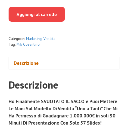
prezzo
prezzo
originale
attuale
Aggiungi al carrello
era:
è:
€997.00.
€79.00.
Categorie:
Marketing
,
Vendita
Tag:
Mik Cosentino
Descrizione
Descrizione
Ho Finalmente SVUOTATO IL SACCO e Puoi Mettere
Le Mani Sul Modello Di Vendita “Uno a Tanti” Che Mi
Ha Permesso di Guadagnare 1.000.000€ in soli 90
Minuti Di Presentazione Con Sole 57 Slides!