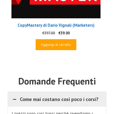
CopyMastery di Dario Vignali (Marketers)
Il
Il
€
397.00
€
39.00
prezzo
prezzo
originale
attuale
Aggiungi al carrello
era:
è:
€397.00.
€39.00.
Domande Frequenti
Come mai costano cosi poco i corsi?
I prezzi sono cosi bassi perchè rivendiamo i