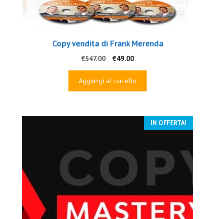
Copy vendita di Frank Merenda
Il
Il
€
547.00
€
49.00
prezzo
prezzo
originale
attuale
Aggiungi al carrello
era:
è:
€547.00.
€49.00.
IN OFFERTA!