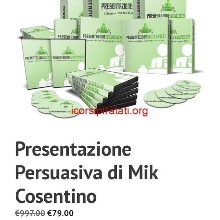
Presentazione
Persuasiva di Mik
Cosentino
Il
Il
€
997.00
€
79.00