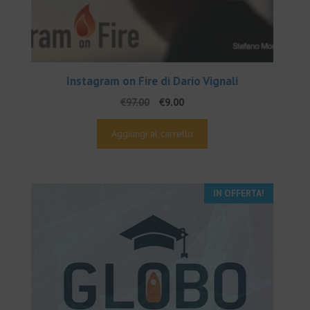
Instagram on Fire di Dario Vignali
Il
Il
€
97.00
€
9.00
prezzo
prezzo
originale
attuale
Aggiungi al carrello
era:
è:
€97.00.
€9.00.
IN OFFERTA!