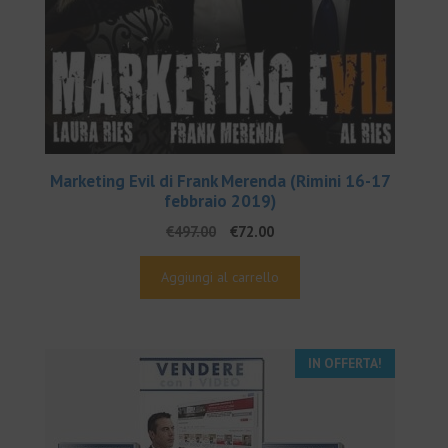
Marketing Evil di Frank Merenda (Rimini 16-17
febbraio 2019)
Il
Il
€
497.00
€
72.00
prezzo
prezzo
originale
attuale
Aggiungi al carrello
era:
è:
€497.00.
€72.00.
IN OFFERTA!