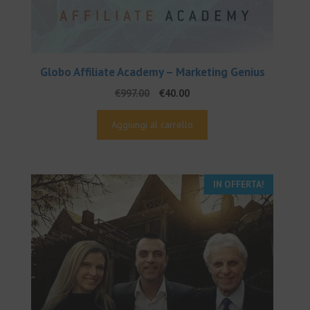
Globo Affiliate Academy – Marketing Genius
Il
Il
€
997.00
€
40.00
prezzo
prezzo
originale
attuale
Aggiungi al carrello
era:
è:
€997.00.
€40.00.
IN OFFERTA!