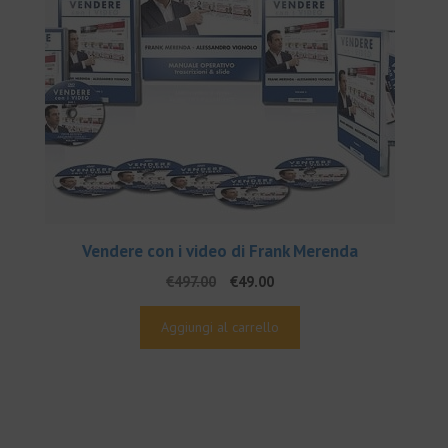
Vendere con i video di Frank Merenda
Il
Il
€
497.00
€
49.00
prezzo
prezzo
originale
attuale
Aggiungi al carrello
era:
è:
€497.00.
€49.00.