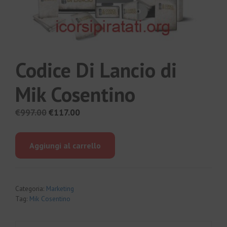
Codice Di Lancio di
Mik Cosentino
Il
Il
€
997.00
€
117.00
prezzo
prezzo
originale
attuale
Aggiungi al carrello
era:
è:
€997.00.
€117.00.
Categoria:
Marketing
Tag:
Mik Cosentino