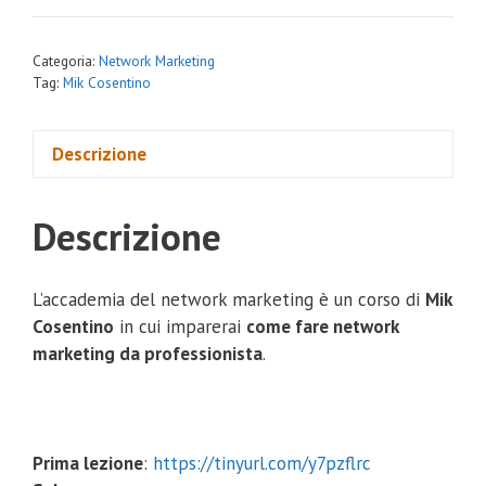
€1,200.00.
€69.00.
Categoria:
Network Marketing
Tag:
Mik Cosentino
Descrizione
Descrizione
L’accademia del network marketing è un corso di
Mik
Cosentino
in cui imparerai
come fare network
marketing da professionista
.
Prima lezione
:
https://tinyurl.com/y7pzflrc