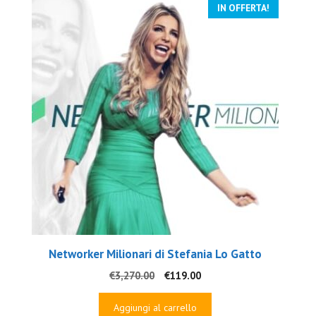
IN OFFERTA!
Networker Milionari di Stefania Lo Gatto
Il
Il
€
3,270.00
€
119.00
prezzo
prezzo
originale
attuale
Aggiungi al carrello