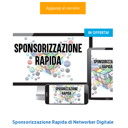
prezzo
prezzo
originale
attuale
Aggiungi al carrello
era:
è:
€1,000.00.
€84.00.
IN OFFERTA!
Sponsorizzazione Rapida di Networker Digitale