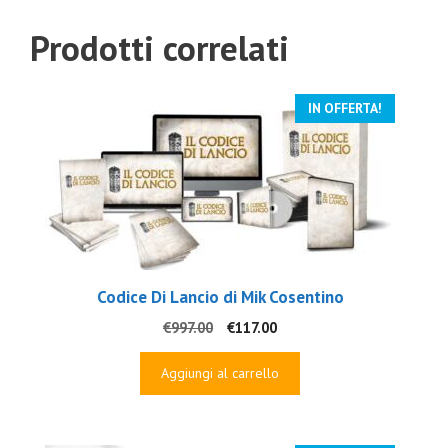
Prodotti correlati
IN OFFERTA!
Codice Di Lancio di Mik Cosentino
Il
Il
€
997.00
€
117.00
prezzo
prezzo
originale
attuale
Aggiungi al carrello
era:
è:
€997.00.
€117.00.