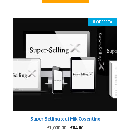
era:
è:
€3,270.00.
€119.00.
IN OFFERTA!
Super Selling x di Mik Cosentino
Il
Il
€
1,000.00
€
84.00