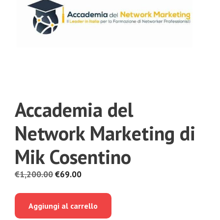
Accademia del
Network Marketing di
Mik Cosentino
Il
Il
€
1,200.00
€
69.00
prezzo
prezzo
originale
attuale
Aggiungi al carrello
era:
è: