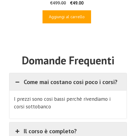
Il
Il
€
499.00
€
49.00
prezzo
prezzo
originale
attuale
Aggiungi al carrello
era:
è:
€499.00.
€49.00.
Domande Frequenti
Come mai costano cosi poco i corsi?
I prezzi sono cosi bassi perchè rivendiamo i
corsi sottobanco
Il corso è completo?