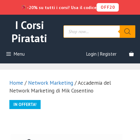
OFF20
-20% su tutti i corsi! Usa il codice
Vai
I Corsi
al
Products
contenuto
search
Piratati
Menu
Login | Register
Home
/
Network Marketing
/ Accademia del
Network Marketing di Mik Cosentino
IN OFFERTA!