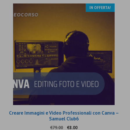
IN OFFERTA!
Creare Immagini e Video Professionali con Canva –
Samuel Club6
Il
Il
€
79.00
€
8.00