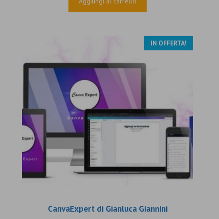
Aggiungi al carrello
era:
è:
€497.00.
€37.00.
IN OFFERTA!
CanvaExpert di Gianluca Giannini