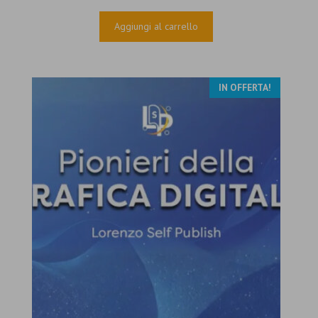
prezzo
prezzo
originale
attuale
Aggiungi al carrello
era:
è:
€79.00.
€8.00.
IN OFFERTA!