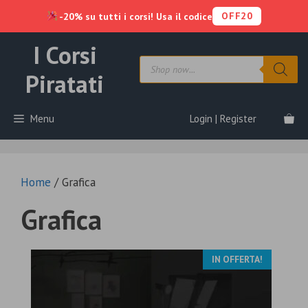
OFF20
-20% su tutti i corsi! Usa il codice
Vai
I Corsi
al
Products
contenuto
search
Piratati
Menu
Login | Register
Home
/ Grafica
Grafica
IN OFFERTA!