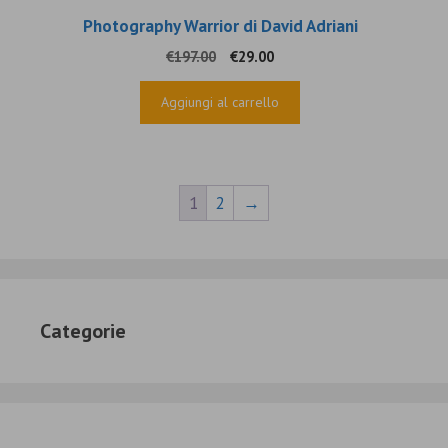
Photography Warrior di David Adriani
Il
Il
€
197.00
€
29.00
prezzo
prezzo
originale
attuale
Aggiungi al carrello
era:
è:
€197.00.
€29.00.
1
2
→
Categorie