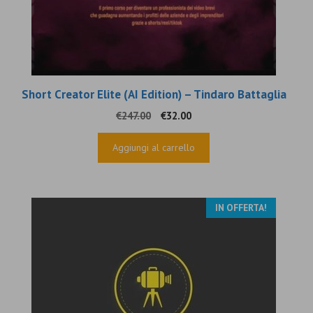
Short Creator Elite (AI Edition) – Tindaro Battaglia
Il
Il
€
247.00
€
32.00
prezzo
prezzo
originale
attuale
Aggiungi al carrello
era:
è:
€247.00.
€32.00.
IN OFFERTA!