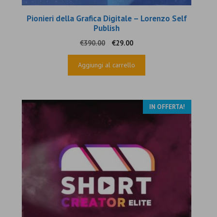
Pionieri della Grafica Digitale – Lorenzo Self
Publish
Il
Il
€
390.00
€
29.00
prezzo
prezzo
originale
attuale
Aggiungi al carrello
era:
è:
€390.00.
€29.00.
IN OFFERTA!