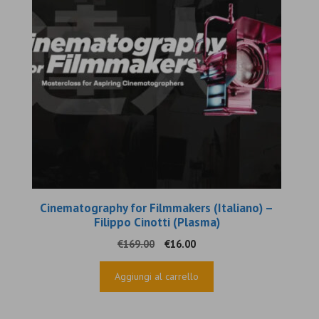
Cinematography for Filmmakers (Italiano) –
Filippo Cinotti (Plasma)
Il
Il
€
169.00
€
16.00
prezzo
prezzo
originale
attuale
Aggiungi al carrello
era:
è:
€169.00.
€16.00.