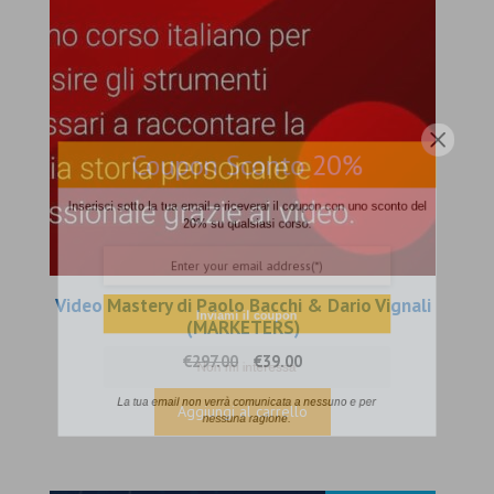
Coupon Sconto 20%
Inserisci sotto la tua email e riceverai il coupon con uno sconto del
20% su qualsiasi corso.
Video Mastery di Paolo Bacchi & Dario Vignali
Inviami il coupon
(MARKETERS)
Il
Il
€
297.00
€
39.00
Non mi interessa
prezzo
prezzo
originale
attuale
Aggiungi al carrello
La tua email non verrà comunicata a nessuno e per
era:
è:
nessuna ragione.
€297.00.
€39.00.