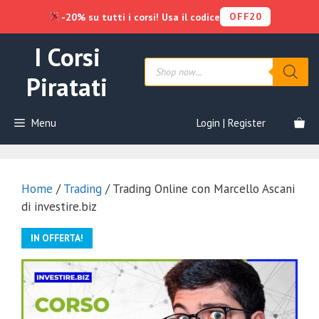
OFF20
-20% su tutti i corsi! Usa il codice
Vai
I Corsi
al
Products
contenuto
search
Piratati
Menu
Login | Register
Home
/
Trading
/ Trading Online con Marcello Ascani
di investire.biz
IN OFFERTA!