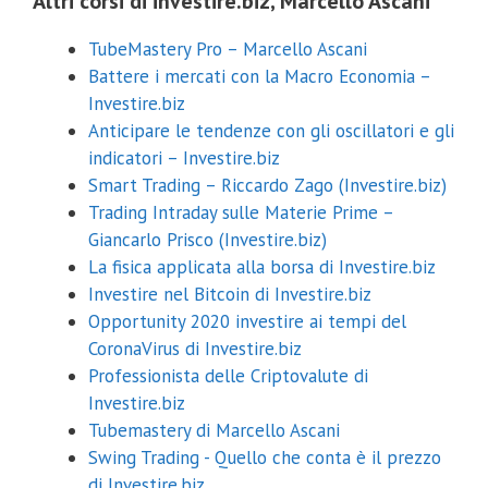
Altri corsi di investire.biz, Marcello Ascani
TubeMastery Pro – Marcello Ascani
Battere i mercati con la Macro Economia –
Investire.biz
Anticipare le tendenze con gli oscillatori e gli
indicatori – Investire.biz
Smart Trading – Riccardo Zago (Investire.biz)
Trading Intraday sulle Materie Prime –
Coupon Sconto 20%
Giancarlo Prisco (Investire.biz)
La fisica applicata alla borsa di Investire.biz
Inserisci sotto la tua email e riceverai il coupon con uno sconto del
Investire nel Bitcoin di Investire.biz
20% su qualsiasi corso.
Opportunity 2020 investire ai tempi del
CoronaVirus di Investire.biz
Professionista delle Criptovalute di
Investire.biz
Inviami il coupon
Tubemastery di Marcello Ascani
Swing Trading - Quello che conta è il prezzo
Non mi interessa
di Investire.biz