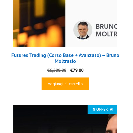
Futures Trading (Corso Base + Avanzato) – Bruno
Moltrasio
Il
Il
€
6,200.00
€
79.00
prezzo
prezzo
originale
attuale
Aggiungi al carrello
era:
è:
€6,200.00.
€79.00.
IN OFFERTA!