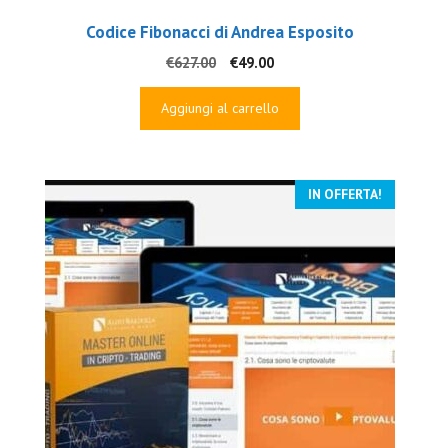
Codice Fibonacci di Andrea Esposito
Il
Il
€
627.00
€
49.00
prezzo
prezzo
originale
attuale
Aggiungi al carrello
era:
è:
€627.00.
€49.00.
IN OFFERTA!