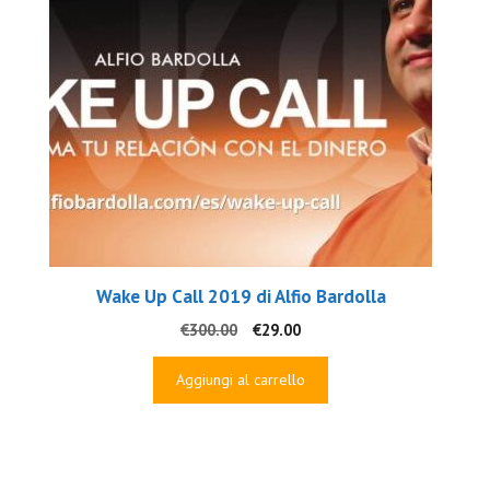
Wake Up Call 2019 di Alfio Bardolla
Il
Il
€
300.00
€
29.00
prezzo
prezzo
originale
attuale
Aggiungi al carrello
era:
è:
€300.00.
€29.00.