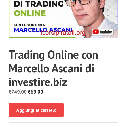
Trading Online con
Marcello Ascani di
investire.biz
Il
Il
€
749.00
€
69.00
prezzo
prezzo
originale
attuale
Aggiungi al carrello
era:
è:
€749.00.
€69.00.