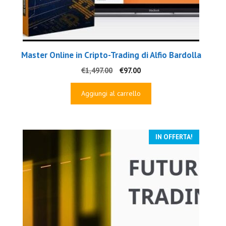
Master Online in Cripto-Trading di Alfio Bardolla
Il
Il
€
1,497.00
€
97.00
prezzo
prezzo
originale
attuale
Aggiungi al carrello
era:
è:
€1,497.00.
€97.00.
IN OFFERTA!