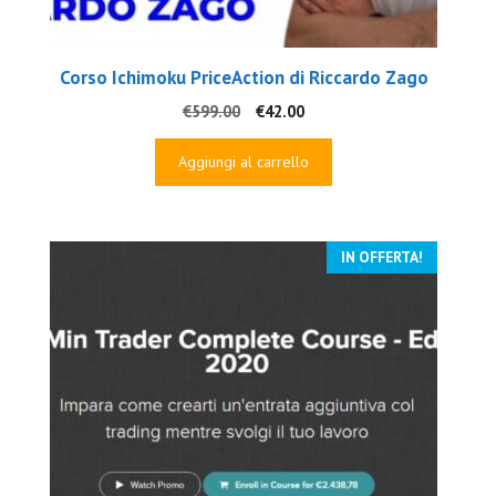
Corso Ichimoku PriceAction di Riccardo Zago
Il
Il
€
599.00
€
42.00
prezzo
prezzo
originale
attuale
Aggiungi al carrello
era:
è:
€599.00.
€42.00.
IN OFFERTA!