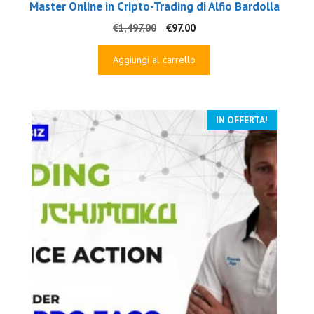
Master Online in Cripto-Trading di Alfio Bardolla
Il
Il
€
1,497.00
€
97.00
prezzo
prezzo
originale
attuale
Aggiungi al carrello
era:
è:
€1,497.00.
€97.00.
IN OFFERTA!