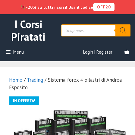
OFF20
-20% su tutti i corsi! Usa il codice
Vai
I Corsi
al
Products
contenuto
search
Piratati
Menu
Login | Register
Home
/
Trading
/ Sistema forex 4 pilastri di Andrea
Esposito
IN OFFERTA!