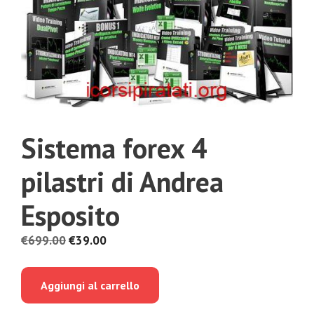
Sistema forex 4
pilastri di Andrea
Esposito
Il
Il
€
699.00
€
39.00
prezzo
prezzo
originale
attuale
Aggiungi al carrello
era:
è:
€699.00.
€39.00.