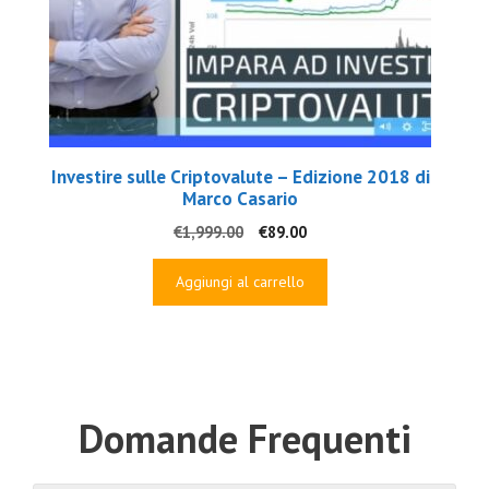
Investire sulle Criptovalute – Edizione 2018 di
Marco Casario
Il
Il
€
1,999.00
€
89.00
prezzo
prezzo
originale
attuale
Aggiungi al carrello
era:
è:
€1,999.00.
€89.00.
Domande Frequenti