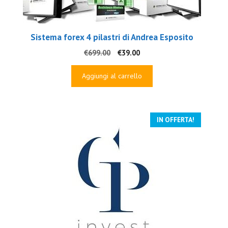
Sistema forex 4 pilastri di Andrea Esposito
Il
Il
€
699.00
€
39.00
prezzo
prezzo
originale
attuale
Aggiungi al carrello
era:
è:
€699.00.
€39.00.
IN OFFERTA!