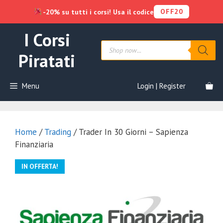
OFF20
-20% su tutti i corsi! Usa il codice
Vai
I Corsi
al
Products
contenuto
search
Piratati
Menu
Login | Register
Home
/
Trading
/ Trader In 30 Giorni – Sapienza
Finanziaria
IN OFFERTA!