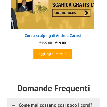
Corso scalping di Andrea Carosi
Il
Il
€
199.00
€
19.00
prezzo
prezzo
originale
attuale
Aggiungi al carrello
era:
è:
€199.00.
€19.00.
Domande Frequenti
Come mai costano cosi poco i corsi?