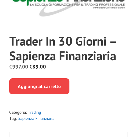
Trader In 30 Giorni –
Sapienza Finanziaria
Il
Il
€
997.00
€
89.00
prezzo
prezzo
originale
attuale
Aggiungi al carrello
era:
è:
€997.00.
€89.00.
Categoria:
Trading
Tag:
Sapienza Finanziaria