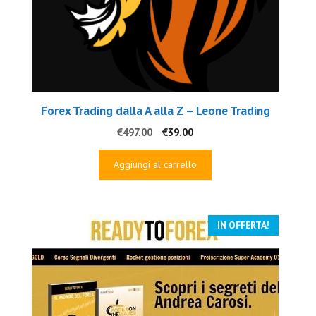
Forex Trading dalla A alla Z – Leone Trading
Il
Il
€
497.00
€
39.00
prezzo
prezzo
originale
attuale
Aggiungi al carrello
era:
è:
€497.00.
€39.00.
IN OFFERTA!