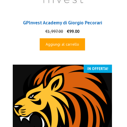
GPInvest Academy di Giorgio Pecorari
Il
Il
€
1,997.00
€
99.00
prezzo
prezzo
originale
attuale
Aggiungi al carrello
era:
è:
€1,997.00.
€99.00.
IN OFFERTA!