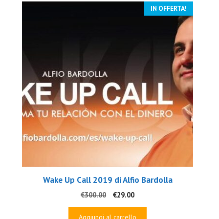
IN OFFERTA!
Wake Up Call 2019 di Alfio Bardolla
Il
Il
€
300.00
€
29.00
prezzo
prezzo
originale
attuale
Aggiungi al carrello