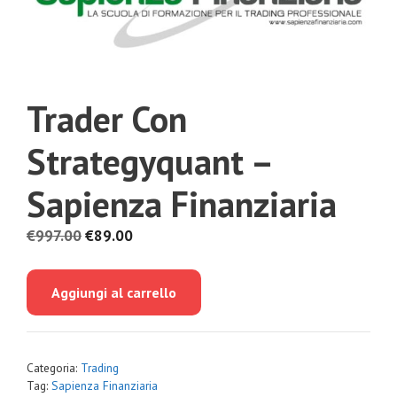
Trader Con
Strategyquant –
Sapienza Finanziaria
Il
Il
€
997.00
€
89.00
prezzo
prezzo
originale
attuale
Aggiungi al carrello
era:
è:
€997.00.
€89.00.
Categoria:
Trading
Tag:
Sapienza Finanziaria