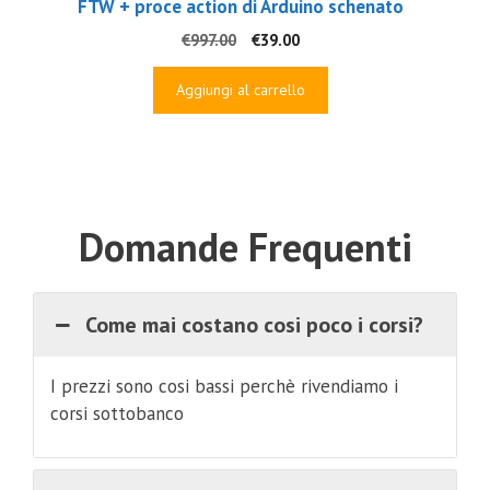
FTW + proce action di Arduino schenato
Il
Il
€
997.00
€
39.00
prezzo
prezzo
originale
attuale
Aggiungi al carrello
era:
è:
€997.00.
€39.00.
Domande Frequenti
Come mai costano cosi poco i corsi?
I prezzi sono cosi bassi perchè rivendiamo i
corsi sottobanco