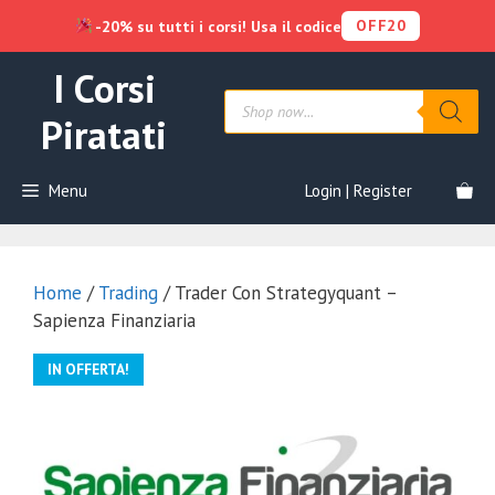
OFF20
-20% su tutti i corsi! Usa il codice
Vai
I Corsi
al
Products
contenuto
search
Piratati
Menu
Login | Register
Home
/
Trading
/ Trader Con Strategyquant –
Sapienza Finanziaria
IN OFFERTA!