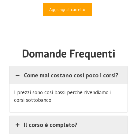
prezzo
prezzo
originale
attuale
Aggiungi al carrello
era:
è:
€847.00.
€69.00.
Domande Frequenti
Come mai costano cosi poco i corsi?
I prezzi sono cosi bassi perchè rivendiamo i
corsi sottobanco
Il corso è completo?