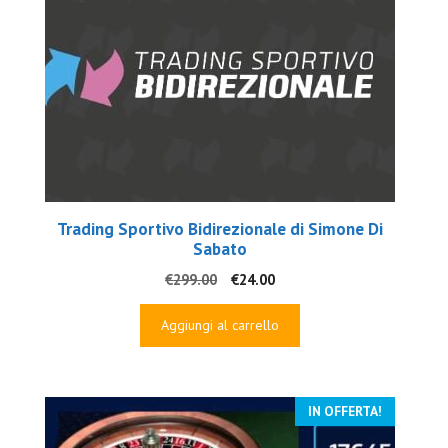
Trading Sportivo Bidirezionale di Simone Di
Sabato
Il
Il
€
299.00
€
24.00
prezzo
prezzo
originale
attuale
Aggiungi al carrello
era:
è:
€299.00.
€24.00.
IN OFFERTA!