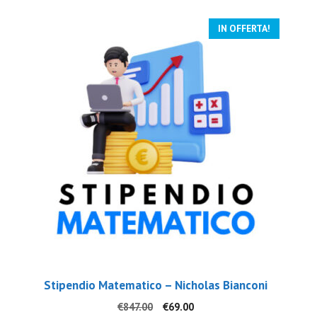
IN OFFERTA!
Stipendio Matematico – Nicholas Bianconi
Il
Il
€
847.00
€
69.00