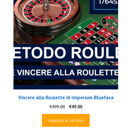
Vincere alla Roulette di Imperium Blueface
Il
Il
€
499.00
€
49.00
prezzo
prezzo
originale
attuale
Aggiungi al carrello
era:
è:
€499.00.
€49.00.