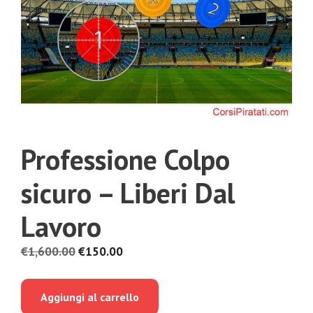
Professione Colpo
sicuro – Liberi Dal
Lavoro
Il
Il
€
1,600.00
€
150.00
prezzo
prezzo
originale
attuale
Aggiungi al carrello
era:
è: