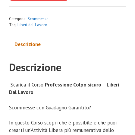
€1,600.00.
€150.00.
Categoria:
Scommesse
Tag:
Liberi dal Lavoro
Descrizione
Descrizione
Scarica il Corso
Professione Colpo sicuro – Liberi
Dal Lavoro
Scommesse con Guadagno Garantito?
In questo Corso scopri che è possibile e che puoi
crearti un’Attività Libera più remunerativa dello