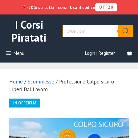
OFF20
-20% su tutti i corsi! Usa il codice
Vai
I Corsi
al
Products
contenuto
search
Piratati
Menu
Login | Register
Home
/
Scommesse
/ Professione Colpo sicuro –
Liberi Dal Lavoro
IN OFFERTA!