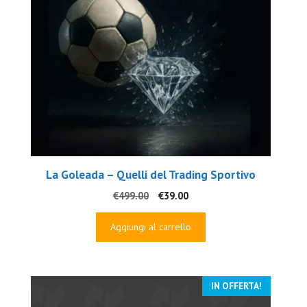
La Goleada – Quelli del Trading Sportivo
Il
Il
€
499.00
€
39.00
prezzo
prezzo
originale
attuale
Aggiungi al carrello
era:
è:
€499.00.
€39.00.
IN OFFERTA!