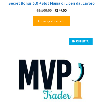
Secret Bonus 3.0 +Slot Mania di Liberi dal Lavoro
Il
Il
€
2,100.00
€
147.00
prezzo
prezzo
originale
attuale
Aggiungi al carrello
era:
è:
€2,100.00.
€147.00.
IN OFFERTA!