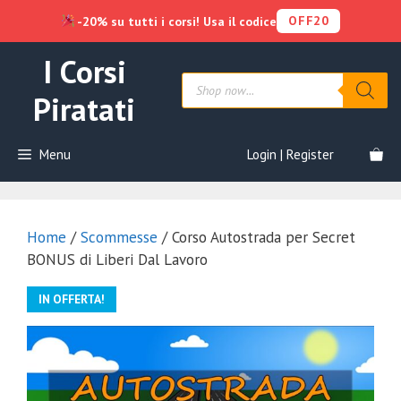
OFF20
-20% su tutti i corsi! Usa il codice
Vai
I Corsi
al
Products
contenuto
search
Piratati
Menu
Login | Register
Home
/
Scommesse
/ Corso Autostrada per Secret
BONUS di Liberi Dal Lavoro
IN OFFERTA!