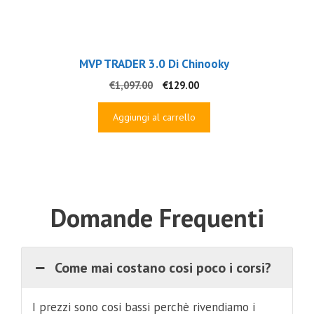
MVP TRADER 3.0 Di Chinooky
Il
Il
€
1,097.00
€
129.00
prezzo
prezzo
originale
attuale
Aggiungi al carrello
era:
è:
€1,097.00.
€129.00.
Domande Frequenti
Come mai costano cosi poco i corsi?
I prezzi sono cosi bassi perchè rivendiamo i