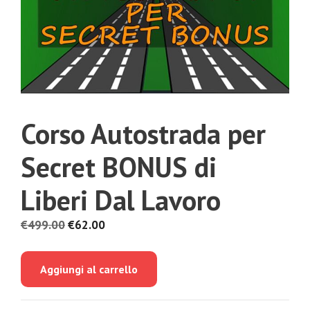
Corso Autostrada per
Secret BONUS di
Liberi Dal Lavoro
Il
Il
€
499.00
€
62.00
prezzo
prezzo
originale
attuale
Aggiungi al carrello
era:
è:
€499.00.
€62.00.