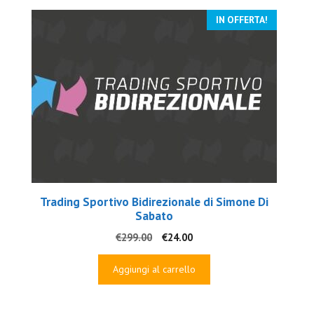
IN OFFERTA!
Trading Sportivo Bidirezionale di Simone Di
Sabato
Il
Il
€
299.00
€
24.00
prezzo
prezzo
originale
attuale
Aggiungi al carrello
era:
è:
€299.00.
€24.00.