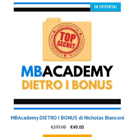
IN OFFERTA!
MBAcademy DIETRO I BONUS di Nicholas Bianconi
Il
Il
€
297.00
€
49.00
prezzo
prezzo