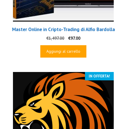
Master Online in Cripto-Trading di Alfio Bardolla
Il
Il
€
1,497.00
€
97.00
prezzo
prezzo
originale
attuale
Aggiungi al carrello
era:
è:
€1,497.00.
€97.00.
IN OFFERTA!