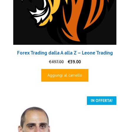
Forex Trading dalla A alla Z – Leone Trading
Il
Il
€
497.00
€
39.00
prezzo
prezzo
originale
attuale
Aggiungi al carrello
era:
è:
€497.00.
€39.00.
IN OFFERTA!