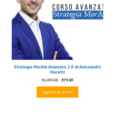
Strategia MorAle Avanzato 2.0 di Alessandro
Moretti
Il
Il
€
1,097.00
€
79.00
prezzo
prezzo
originale
attuale
Aggiungi al carrello
era:
è:
€1,097.00.
€79.00.