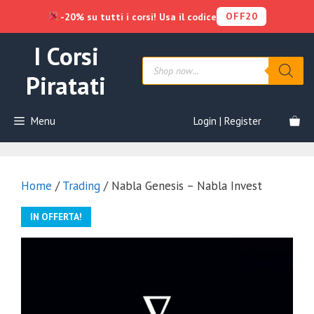
OFF20
-20% su tutti i corsi! Usa il codice
Vai
I Corsi
al
Products
contenuto
search
Piratati
Menu
Login | Register
Home
/
Trading
/ Nabla Genesis – Nabla Invest
IN OFFERTA!