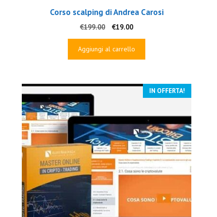
Corso scalping di Andrea Carosi
Il
Il
€
199.00
€
19.00
prezzo
prezzo
originale
attuale
Aggiungi al carrello
era:
è:
€199.00.
€19.00.
IN OFFERTA!