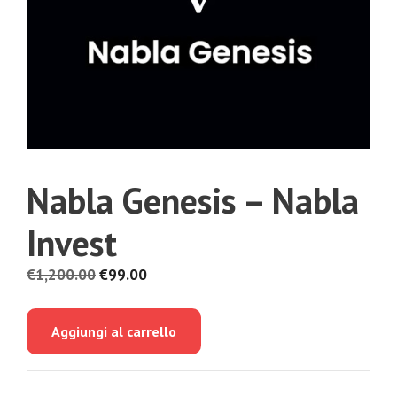
Nabla Genesis – Nabla
Invest
Il
Il
€
1,200.00
€
99.00
prezzo
prezzo
originale
attuale
Aggiungi al carrello
era:
è:
€1,200.00.
€99.00.