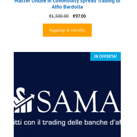
Master Online in Commodity Spread Trading di
Alfio Bardolla
Il
Il
€
1,500.00
€
97.00
prezzo
prezzo
originale
attuale
Aggiungi al carrello
era:
è:
€1,500.00.
€97.00.
IN OFFERTA!