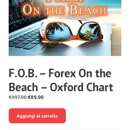
F.O.B. – Forex On the
Beach – Oxford Chart
Il
Il
€
997.00
€
89.00
prezzo
prezzo
originale
attuale
Aggiungi al carrello
era:
è:
€997.00.
€89.00.