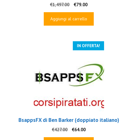
Il
Il
€
1,497.00
€
79.00
prezzo
prezzo
originale
attuale
Aggiungi al carrello
era:
è:
€1,497.00.
€79.00.
IN OFFERTA!
BsappsFX di Ben Barker (doppiato italiano)
Il
Il
€
427.00
€
64.00
prezzo
prezzo