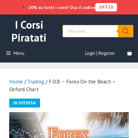
OFF20
-20% su tutti i corsi! Usa il codice
Vai
I Corsi
al
Products
contenuto
search
Piratati
Menu
Login | Register
Home
/
Trading
/ F.O.B. – Forex On the Beach –
Oxford Chart
IN OFFERTA!