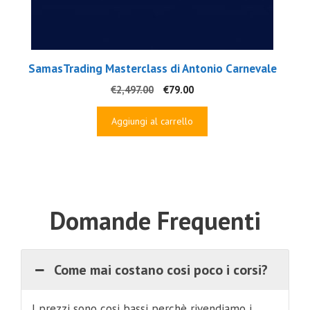
SamasTrading Masterclass di Antonio Carnevale
Il
Il
€
2,497.00
€
79.00
prezzo
prezzo
originale
attuale
Aggiungi al carrello
era:
è:
€2,497.00.
€79.00.
Domande Frequenti
Come mai costano cosi poco i corsi?
I prezzi sono cosi bassi perchè rivendiamo i