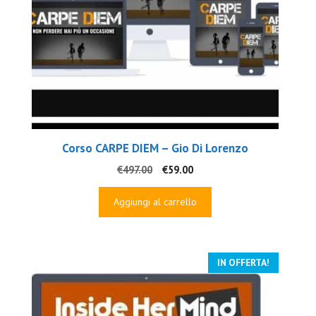
Corso CARPE DIEM – Gio Di Lorenzo
Il
Il
€
497.00
€
59.00
prezzo
prezzo
originale
attuale
Aggiungi al carrello
era:
è:
€497.00.
€59.00.
IN OFFERTA!