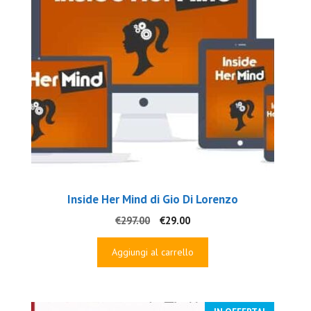
Inside Her Mind di Gio Di Lorenzo
Il
Il
€
297.00
€
29.00
prezzo
prezzo
originale
attuale
Aggiungi al carrello
era:
è:
€297.00.
€29.00.