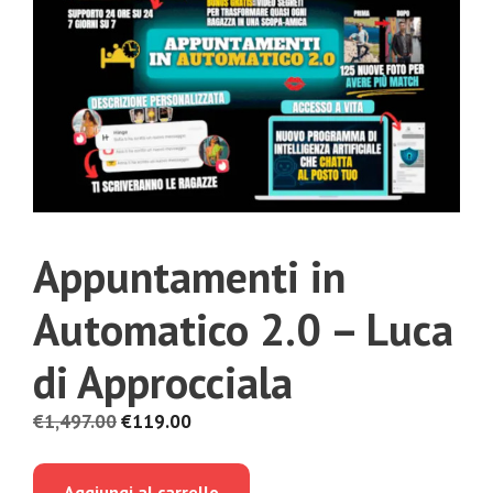
Appuntamenti in
Automatico 2.0 – Luca
di Approcciala
Il
Il
€
1,497.00
€
119.00
prezzo
prezzo
originale
attuale
Aggiungi al carrello