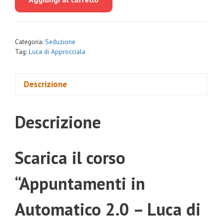
era:
è:
€1,497.00.
€119.00.
Categoria:
Seduzione
Tag:
Luca di Approcciala
Descrizione
Descrizione
Scarica il corso
“Appuntamenti in
Automatico 2.0 – Luca di