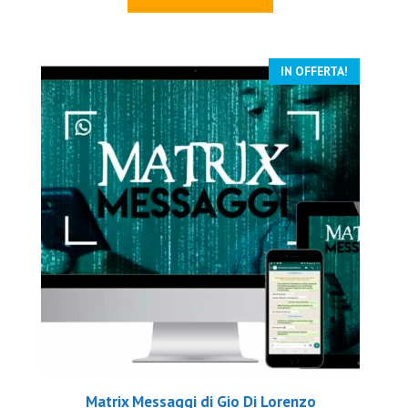
era:
è:
€797.00.
€49.00.
IN OFFERTA!
Matrix Messaggi di Gio Di Lorenzo