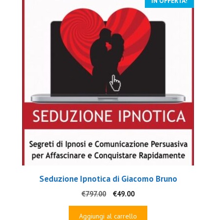
IN OFFERTA!
Seduzione Ipnotica di Giacomo Bruno
Il
Il
€
797.00
€
49.00
prezzo
prezzo
originale
attuale
Aggiungi al carrello