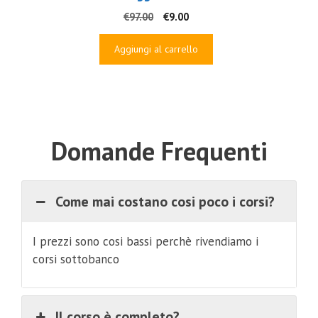
Il
Il
€
97.00
€
9.00
prezzo
prezzo
originale
attuale
Aggiungi al carrello
era:
è:
€97.00.
€9.00.
Domande Frequenti
Come mai costano cosi poco i corsi?
I prezzi sono cosi bassi perchè rivendiamo i
corsi sottobanco
Il corso è completo?