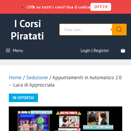
OFF20
-20% su tutti i corsi! Usa il codice
Vai
I Corsi
al
Products
contenuto
search
Piratati
Menu
Login | Register
Home
/
Seduzione
/ Appuntamenti in Automatico 2.0
– Luca di Approcciala
IN OFFERTA!