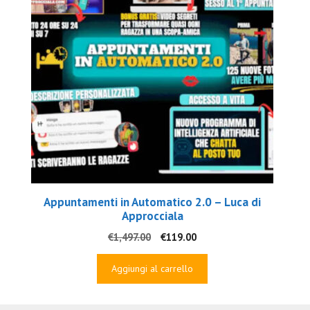
Appuntamenti in Automatico 2.0 – Luca di
Approcciala
Il
Il
€
1,497.00
€
119.00
prezzo
prezzo
originale
attuale
Aggiungi al carrello
era:
è:
€1,497.00.
€119.00.