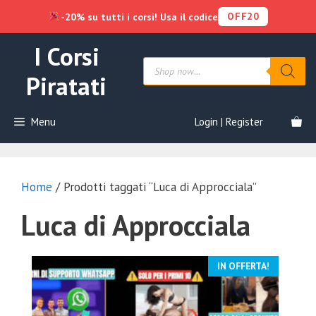
OFF20
-20% su tutti i corsi! Usa il codice
Vai
I Corsi
al
Products
contenuto
search
Piratati
Menu
Login | Register
Home
/ Prodotti taggati “Luca di Approcciala”
Luca di Approcciala
IN OFFERTA!