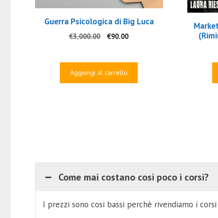
Guerra Psicologica di Big Luca
Market
(Rimi
Il
Il
€
3,000.00
€
90.00
prezzo
prezzo
originale
attuale
era:
è:
Aggiungi al carrello
€3,000.00.
€90.00.
Come mai costano cosi poco i corsi?
I prezzi sono cosi bassi perchè rivendiamo i cors