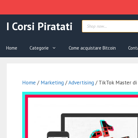
Vai
Products
I Corsi Piratati
al
search
contenuto
Home
Categorie
Come acquistare Bitcoin
Cont
Home
/
Marketing
/
Advertising
/ TikTok Master di 