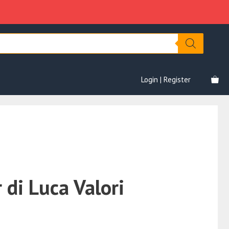
Luca
era:
è:
Valori
€297.00.
€45.00.
quantità
Login | Register
 di Luca Valori