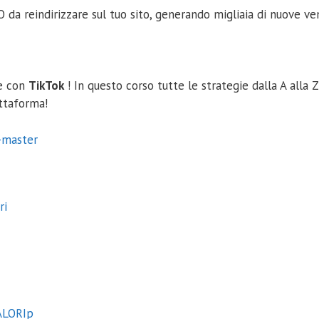
da reindirizzare sul tuo sito, generando migliaia di nuove ven
ce con
TikTok
! In questo corso tutte le strategie dalla A alla 
attaforma!
-master
ri
ALORIp