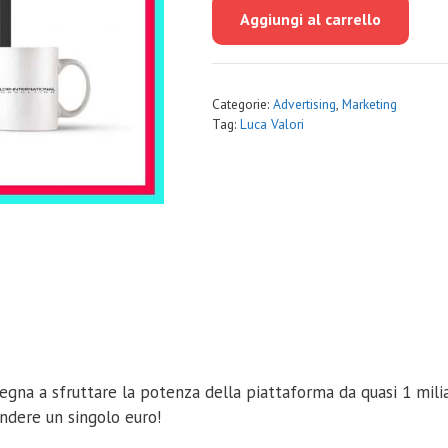
originale
attuale
Aggiungi al carrello
era:
è:
€297.00.
€45.00.
Categorie:
Advertising
,
Marketing
Tag:
Luca Valori
nsegna a sfruttare la potenza della piattaforma da quasi 1 mil
endere un singolo euro!