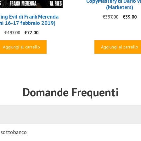
CopyMastery di Dario V
(Marketers)
ing Evil di Frank Merenda
Il
Il
€
397.00
€
39.00
ni 16-17 febbraio 2019)
prezzo
p
originale
at
Il
Il
€
497.00
€
72.00
era:
è:
prezzo
prezzo
€397.00.
€3
originale
attuale
Aggiungi al carrello
Aggiungi al carrello
era:
è:
€497.00.
€72.00.
Domande Frequenti
i sottobanco