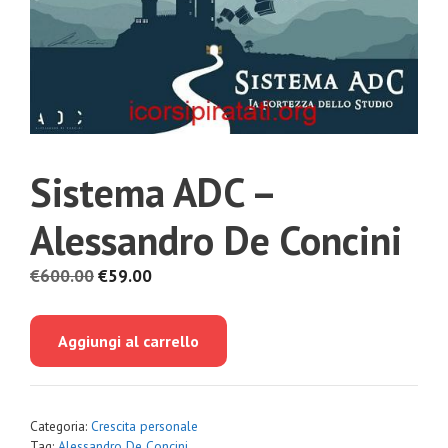
Sistema ADC –
Alessandro De Concini
Il
Il
€
600.00
€
59.00
prezzo
prezzo
originale
attuale
Aggiungi al carrello
era:
è:
€600.00.
€59.00.
Categoria:
Crescita personale
Tag:
Alessandro De Concini