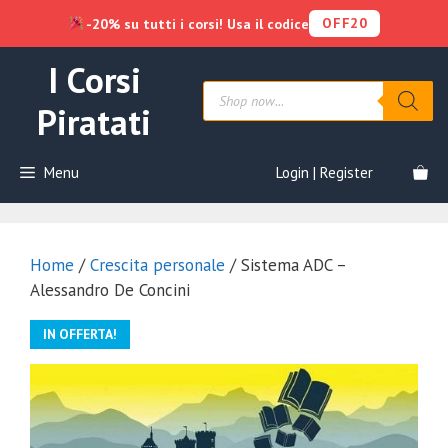
OFF20
-20% su tutti i corsi! Usa il codice
Vai
I Corsi
al
Products
contenuto
search
Piratati
Menu
Login | Register
Home
/
Crescita personale
/ Sistema ADC –
Alessandro De Concini
IN OFFERTA!