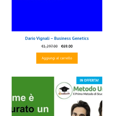
Dario Vignali – Business Genetics
Il
Il
€
1,297.00
€
69.00
prezzo
prezzo
originale
attuale
Aggiungi al carrello
era:
è:
€1,297.00.
€69.00.
IN OFFERTA!