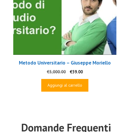
Metodo Universitario – Giuseppe Moriello
Il
Il
€
5,000.00
€
59.00
prezzo
prezzo
originale
attuale
Aggiungi al carrello
era:
è:
€5,000.00.
€59.00.
Domande Frequenti