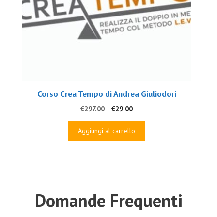
Corso Crea Tempo di Andrea Giuliodori
Il
Il
€
297.00
€
29.00
prezzo
prezzo
originale
attuale
Aggiungi al carrello
era:
è:
€297.00.
€29.00.
Domande Frequenti