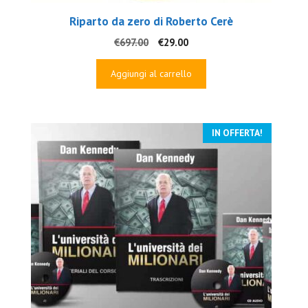
Riparto da zero di Roberto Cerè
Il
Il
€
697.00
€
29.00
prezzo
prezzo
originale
attuale
Aggiungi al carrello
era:
è:
€697.00.
€29.00.
IN OFFERTA!