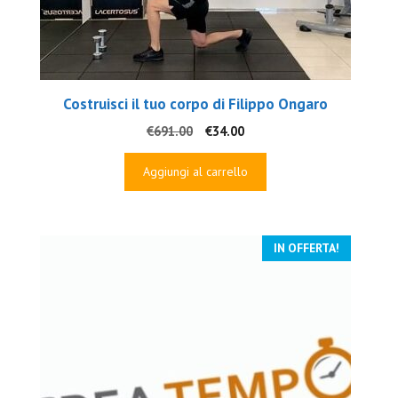
Costruisci il tuo corpo di Filippo Ongaro
Il
Il
€
691.00
€
34.00
prezzo
prezzo
originale
attuale
Aggiungi al carrello
era:
è:
€691.00.
€34.00.
IN OFFERTA!