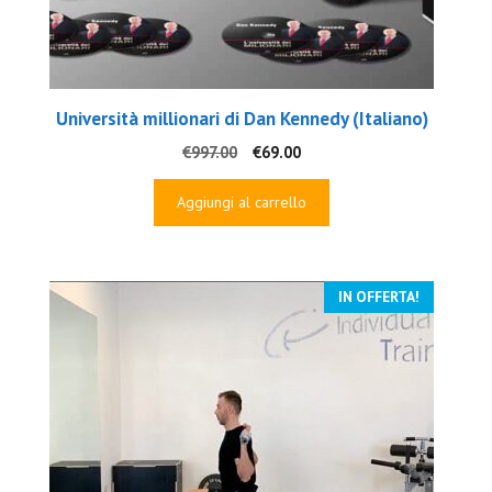
Università millionari di Dan Kennedy (Italiano)
Il
Il
€
997.00
€
69.00
prezzo
prezzo
originale
attuale
Aggiungi al carrello
era:
è:
€997.00.
€69.00.
IN OFFERTA!