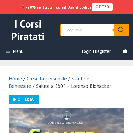
OFF20
-20% su tutti i corsi! Usa il codice
Vai
I Corsi
al
Products
contenuto
search
Piratati
Menu
Login | Register
Home
/
Crescita personale
/
Salute e
Benessere
/ Salute a 360° – Lorenzo Biohacker
IN OFFERTA!