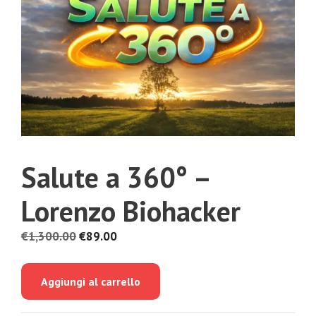
Salute a 360° –
Lorenzo Biohacker
Il
Il
€
1,300.00
€
89.00
prezzo
prezzo
originale
attuale
Aggiungi al carrello
era:
è:
€1,300.00.
€89.00.