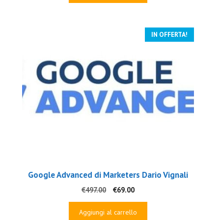
era:
è:
€997.00.
€79.00.
IN OFFERTA!
Google Advanced di Marketers Dario Vignali
Il
Il
€
497.00
€
69.00
prezzo
prezzo
originale
attuale
Aggiungi al carrello