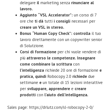
delegare
il
marketing senza
rinunciare
al
lavoro.
Aggiunto
“VSL
Accelerator”:
un corso di 7
ore che
ti
dà
tutti
i
consigli
necessari per
creare
un
VSL
in
stereo.
Bonus
“Human
Copy
Check”:
controlla
il tuo
lavoro direttamente con un copywriter senior
di Solutzione.
Corsi
di
formazione
per chi vuole vendere di
più
attraverso
le
competenze.
Insegnare
come
combinare
la
scrittura
con
l’intelligenza
richiede 20 ore di formazione
e
pratica,
quindi
Robocopy 2.0
richiede
due
settimane
e
un totale di 15 lezioni interattive
per
sviluppare,
apprendere
e
creare
prodotti
con
l’aiuto
dell’intelligenza.
Sales page: https://drlutz.com/sl-robocopy-2-0/