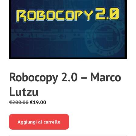
Robocopy 2.0 – Marco
Lutzu
Il
Il
€
200.00
€
19.00
prezzo
prezzo
originale
attuale
Aggiungi al carrello
era:
è:
€200.00.
€19.00.