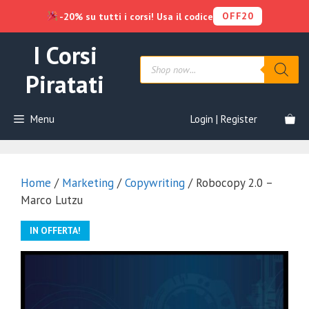
OFF20
-20% su tutti i corsi! Usa il codice
Vai
I Corsi
al
Products
contenuto
search
Piratati
Menu
Login | Register
Home
/
Marketing
/
Copywriting
/ Robocopy 2.0 –
Marco Lutzu
IN OFFERTA!