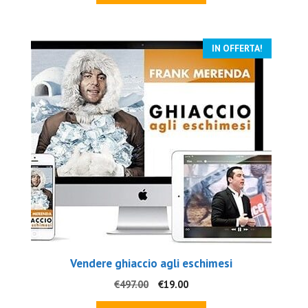
era:
è:
€497.00.
€69.00.
IN OFFERTA!
Vendere ghiaccio agli eschimesi
Il
Il
€
497.00
€
19.00
prezzo
prezzo