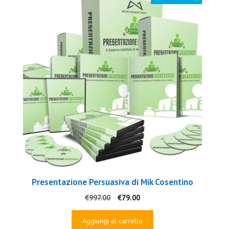
Presentazione Persuasiva di Mik Cosentino
Il
Il
€
997.00
€
79.00
prezzo
prezzo
originale
attuale
Aggiungi al carrello