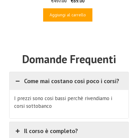
Il
Il
€
497.00
€
69.00
prezzo
prezzo
originale
attuale
Aggiungi al carrello
era:
è:
€497.00.
€69.00.
Domande Frequenti
Come mai costano cosi poco i corsi?
I prezzi sono cosi bassi perchè rivendiamo i
corsi sottobanco
Il corso è completo?