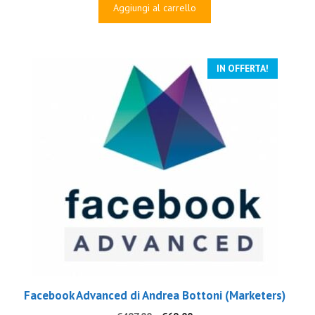
originale
attuale
Aggiungi al carrello
era:
è:
€497.00.
€19.00.
IN OFFERTA!
Facebook Advanced di Andrea Bottoni (Marketers)