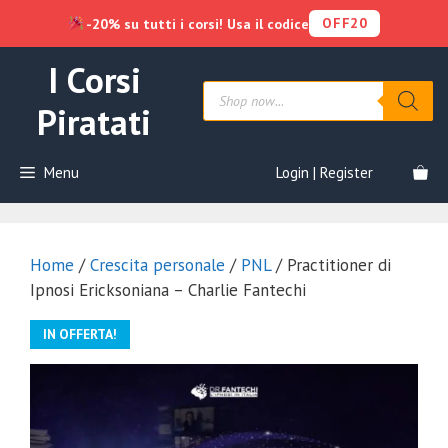
OFF20
-20% su tutti i corsi! Usa il codice
Vai
I Corsi
al
Products
contenuto
search
Piratati
Menu
Login | Register
Home
/
Crescita personale
/
PNL
/ Practitioner di
Ipnosi Ericksoniana – Charlie Fantechi
IN OFFERTA!