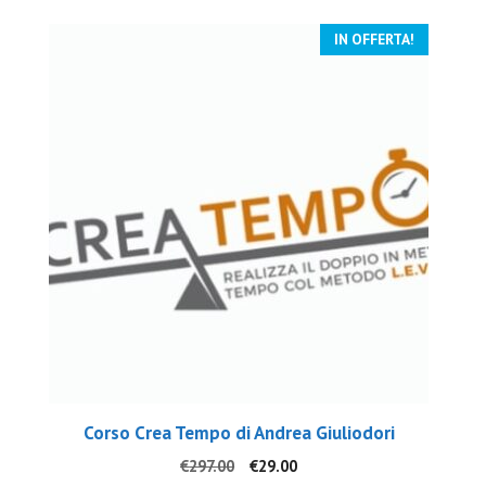
IN OFFERTA!
Corso Crea Tempo di Andrea Giuliodori
Il
Il
€
297.00
€
29.00