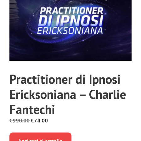
Practitioner di Ipnosi
Ericksoniana – Charlie
Fantechi
Il
Il
€
990.00
€
74.00
prezzo
prezzo
originale
attuale
Aggiungi al carrello