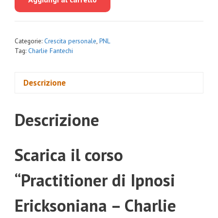
era:
è:
€990.00.
€74.00.
Categorie:
Crescita personale
,
PNL
Tag:
Charlie Fantechi
Descrizione
Descrizione
Scarica il corso
“Practitioner di Ipnosi
Ericksoniana – Charlie