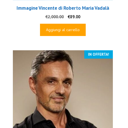
Immagine Vincente di Roberto Maria Vadalà
Il
Il
€
2,000.00
€
89.00
prezzo
prezzo
originale
attuale
Aggiungi al carrello
era:
è:
€2,000.00.
€89.00.
IN OFFERTA!