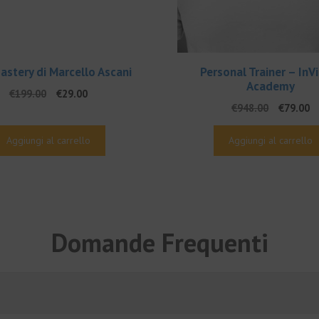
stery di Marcello Ascani
Personal Trainer – InV
Academy
Il
Il
€
199.00
€
29.00
Il
Il
prezzo
prezzo
€
948.00
€
79.00
prezzo
p
originale
attuale
original
a
era:
è:
Aggiungi al carrello
Aggiungi al carrello
era:
è:
€199.00.
€29.00.
€948.00.
€7
Domande Frequenti