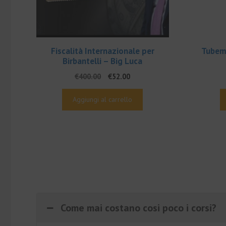
Fiscalità Internazionale per
Tubema
Birbantelli – Big Luca
Il
Il
€
400.00
€
52.00
prezzo
prezzo
originale
attuale
Aggiungi al carrello
era:
è:
€400.00.
€52.00.
Come mai costano cosi poco i corsi?