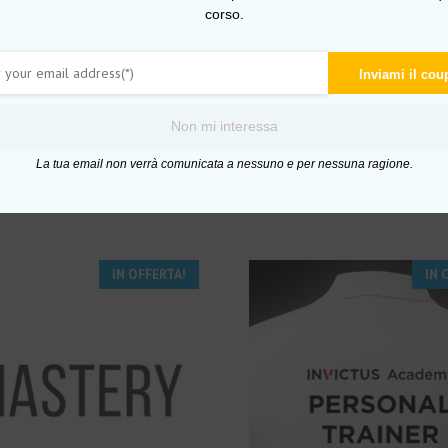
corso.
ecare opportunità d’oro
Inviami il co
Non mi interessa
uez
La tua email non verrà comunicata a nessuno e per nessuna ragione.
IN OFFERTA!
IN 