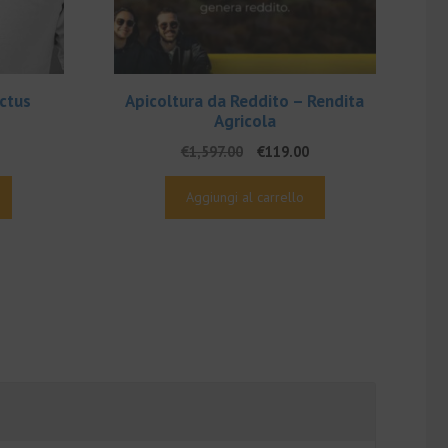
ictus
Apicoltura da Reddito – Rendita
Agricola
Il
Il
€
1,597.00
€
119.00
rezzo
prezzo
prezzo
e
ttuale
originale
attuale
Aggiungi al carrello
era:
è:
9.00.
€1,597.00.
€119.00.