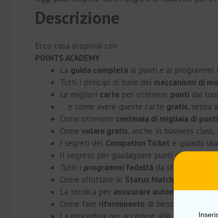
Descrizione
Ecco cosa scoprirai con
POINTS ACADEMY
La
guida completa
ai punti e ai programmi 
Tutti i principi di base dei
meccanismi di mo
​Le migliori
carte
per ottenere
punti
dai tuoi
​… e come avere queste carte
gratis
, senza 
​Come ottenere
centinaia di migliaia di punti
​Come
volare gratis
, anche in business class,
​I segreti del
Compation Ticket
e quando usa
​Il segreto per guadagnare punti dalle
spese…
​Tutti i
programmi fedeltà
da sfruttare al 1
​Come sfruttare lo
Status Match
per ottene
​La tecnica per
assicurare automaticamente
​Come fare
rifornimento
di benzina o la
spes
Inseri
​La procedura per accedere alle
migliori lou