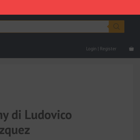
Ludovico
era:
è:
Cianchetta
€247.00.
€47.00.
Vazquez
quantità
Login | Register
y di Ludovico
azquez