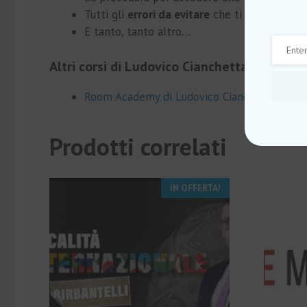
​Tutti gli
errori da evitare
che ti faranno spr
​E tanto, tanto altro…
Altri corsi di Ludovico Cianchetta Vazquez
Room Academy di Ludovico Cianchetta Vazq
Prodotti correlati
IN OFFERTA!