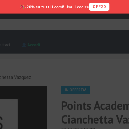
OFF20
-20% su tutti i corsi! Usa il codice
attaci
Accedi
chetta Vazquez
IN OFFERTA!
Points Academ
Cianchetta V