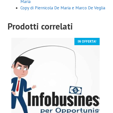
Maria
Copy di Piernicola De Maria e Marco De Veglia
Prodotti correlati
Coupon Sconto 20%
IN OFFERTA!
Inserisci sotto la tua email e riceverai il coupon con uno sconto del
20% su qualsiasi corso.
Inviami il coupon
Non mi interessa
La tua email non verrà comunicata a nessuno e per
nessuna ragione.