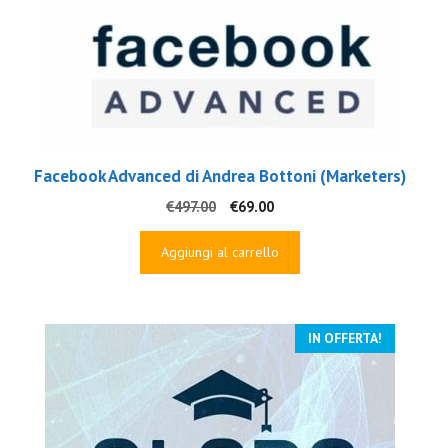
Facebook Advanced di Andrea Bottoni (Marketers)
Il
Il
€
497.00
€
69.00
prezzo
prezzo
originale
attuale
Aggiungi al carrello
era:
è:
€497.00.
€69.00.
IN OFFERTA!