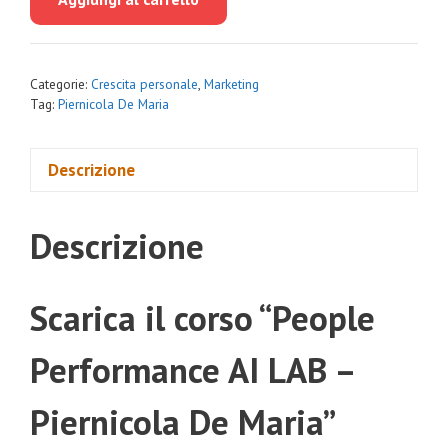
era:
è:
€597.00.
€39.00.
Categorie:
Crescita personale
,
Marketing
Tag:
Piernicola De Maria
Descrizione
Descrizione
Scarica il corso “People
Performance AI LAB –
Piernicola De Maria”