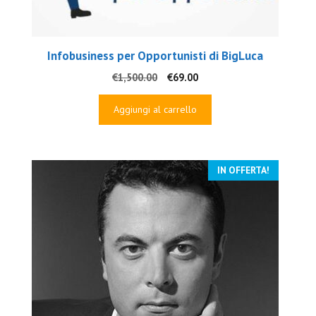
Infobusiness per Opportunisti di BigLuca
Il
Il
€
1,500.00
€
69.00
prezzo
prezzo
originale
attuale
Aggiungi al carrello
era:
è:
€1,500.00.
€69.00.
IN OFFERTA!