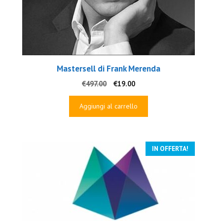
Mastersell di Frank Merenda
Il
Il
€
497.00
€
19.00
prezzo
prezzo
originale
attuale
Aggiungi al carrello
era:
è:
€497.00.
€19.00.
IN OFFERTA!