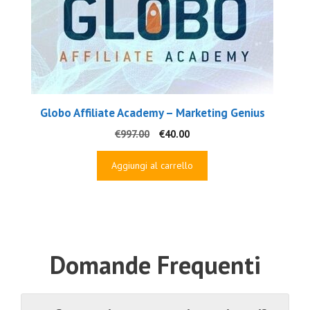
Globo Affiliate Academy – Marketing Genius
Il
Il
€
997.00
€
40.00
prezzo
prezzo
originale
attuale
Aggiungi al carrello
era:
è:
€997.00.
€40.00.
Domande Frequenti