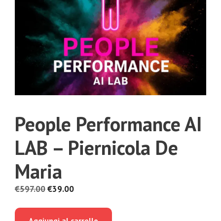
People Performance AI
LAB – Piernicola De
Maria
Il
Il
€
597.00
€
39.00
prezzo
prezzo
originale
attuale
Aggiungi al carrello