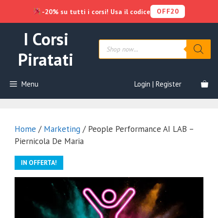
OFF20
-20% su tutti i corsi! Usa il codice
Vai
I Corsi
al
Products
contenuto
search
Piratati
Menu
Login | Register
Home
/
Marketing
/ People Performance AI LAB –
Piernicola De Maria
IN OFFERTA!