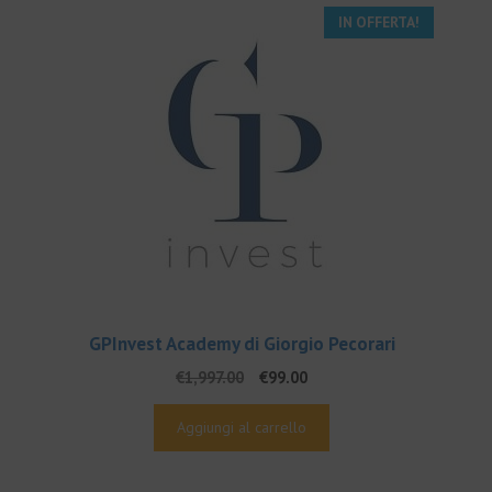
IN OFFERTA!
GPInvest Academy di Giorgio Pecorari
Il
Il
€
1,997.00
€
99.00
prezzo
prezzo
originale
attuale
Aggiungi al carrello
era:
è:
€1,997.00.
€99.00.