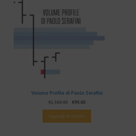
Volume Profile di Paolo Serafini
Il
Il
€
1,500.00
€
99.00
prezzo
prezzo
originale
attuale
Aggiungi al carrello
era:
è:
€1,500.00.
€99.00.