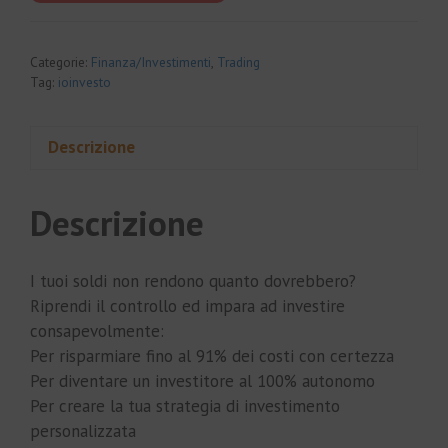
€997.00.
€89.00.
Categorie:
Finanza/Investimenti
,
Trading
Tag:
ioinvesto
Descrizione
Descrizione
I tuoi soldi non rendono quanto dovrebbero?
Riprendi il controllo ed impara ad investire
consapevolmente:
Per risparmiare fino al 91% dei costi con certezza
Per diventare un investitore al 100% autonomo
Per creare la tua strategia di investimento
personalizzata