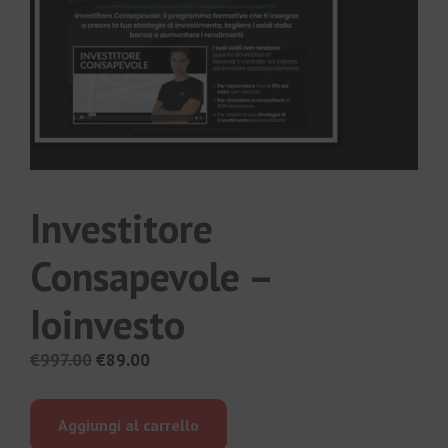
Investitore
Consapevole –
Ioinvesto
Il
Il
€
997.00
€
89.00
prezzo
prezzo
originale
attuale
Aggiungi al carrello
era:
è: