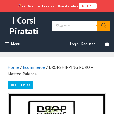
OFF20
-20% su tutti i corsi! Usa il codice
Vai
I Corsi
al
Products
contenuto
search
Piratati
Menu
Login | Register
Home
/
Ecommerce
/ DROPSHIPPING PURO –
Matteo Palanca
IN OFFERTA!