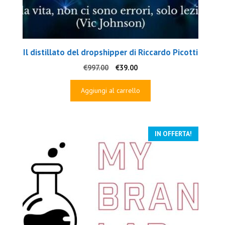
Il distillato del dropshipper di Riccardo Picotti
Il
Il
€
997.00
€
39.00
prezzo
prezzo
originale
attuale
Aggiungi al carrello
era:
è:
€997.00.
€39.00.
IN OFFERTA!