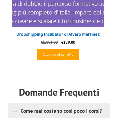
Dropshipping Incubator di Alvaro Martinez
Il
Il
€
1,093.00
€
129.00
prezzo
prezzo
originale
attuale
Aggiungi al carrello
era:
è:
€1,093.00.
€129.00.
Domande Frequenti
Come mai costano cosi poco i corsi?