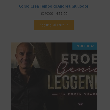
Corso Crea Tempo di Andrea Giuliodori
Il
Il
€
297.00
€
29.00
prezzo
prezzo
originale
attuale
Aggiungi al carrello
era:
è:
€297.00.
€29.00.
IN OFFERTA!