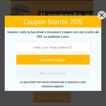
Coupon Sconto 20%
Inserisci sotto la tua email e riceverai il coupon con uno sconto del
20% su qualsiasi corso.
Inviami il coupon
Non mi interessa
Supera la fatica di Filippo Ongaro
La tua email non verrà comunicata a nessuno e per
Il
Il
€
241.00
€
25.00
nessuna ragione.
prezzo
prezzo
originale
attuale
Aggiungi al carrello
era:
è: