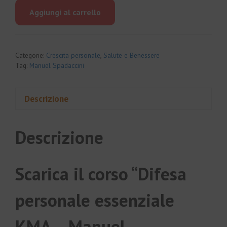
originale
attuale
Aggiungi al carrello
era:
è:
€97.00.
€9.00.
Categorie:
Crescita personale
,
Salute e Benessere
Tag:
Manuel Spadaccini
Descrizione
Descrizione
Scarica il corso “Difesa
personale essenziale
KMA – Manuel