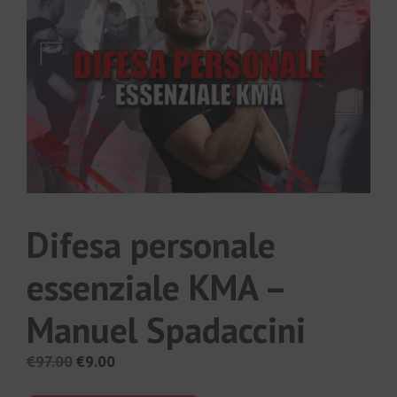
Difesa personale
essenziale KMA –
Manuel Spadaccini
Il
Il
€
97.00
€
9.00
prezzo
prezzo