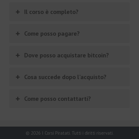
Il corso è completo?
Come posso pagare?
Dove posso acquistare bitcoin?
Cosa succede dopo l'acquisto?
Come posso contattarti?
€
97.00
Aggiungi al carrello
Il
Il
€
9.00
© 2026 I Corsi Piratati. Tutti i diritti riservati.
prezzo
prezzo