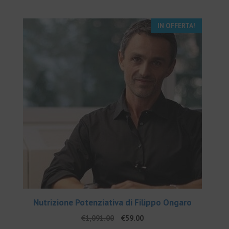
€241.00.
€25.00.
IN OFFERTA!
Nutrizione Potenziativa di Filippo Ongaro
Il
Il
€
1,091.00
€
59.00
prezzo
prezzo