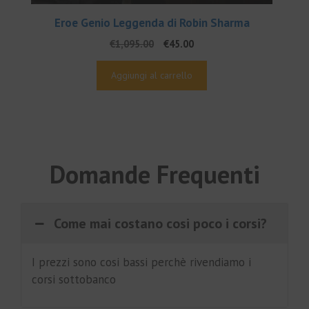
Eroe Genio Leggenda di Robin Sharma
Il
Il
€
1,095.00
€
45.00
prezzo
prezzo
originale
attuale
Aggiungi al carrello
era:
è:
€1,095.00.
€45.00.
Domande Frequenti
Come mai costano cosi poco i corsi?
I prezzi sono cosi bassi perchè rivendiamo i
corsi sottobanco