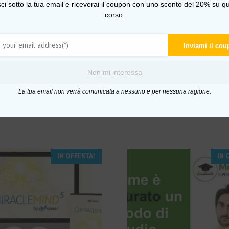
sci sotto la tua email e riceverai il coupon con uno sconto del 20% su qu
mento per la tua crescita personale ed il tuo futuro
. Si tratt
corso.
isire tutte le tecniche e le competenze utili che ti porterann
iettivi, gestione delle risorse personali e dinamiche di cambi
Inviami il co
Non mi interessa
minile – CSEN Corsi
La tua email non verrà comunicata a nessuno e per nessuna ragione.
IN OFFERTA!
IN 