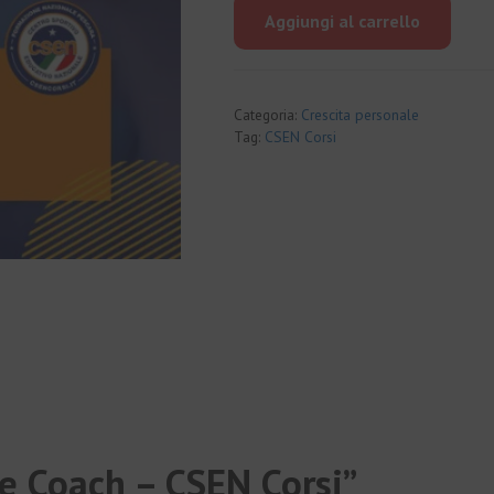
originale
attuale
Aggiungi al carrello
era:
è:
€865.00.
€74.00.
Categoria:
Crescita personale
Tag:
CSEN Corsi
ife Coach – CSEN Corsi”