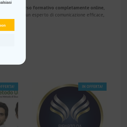
alsiasi
a di un
percorso formativo completamente online,
o a diventare un esperto di comunicazione efficace,
amento.
upon
OFFERTA!
IN OFFERTA!