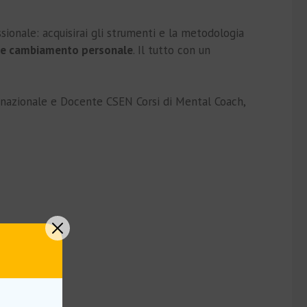
onale: acquisirai gli strumenti e la metodologia
 e cambiamento personale
. Il tutto con un
ternazionale e Docente CSEN Corsi di Mental Coach,