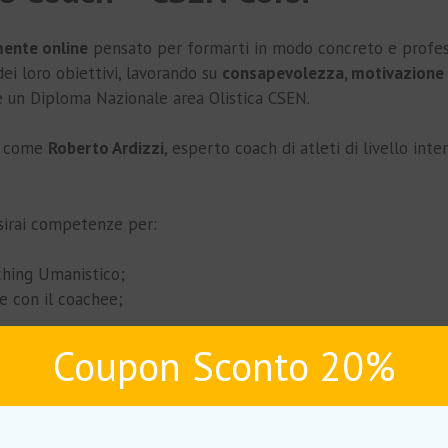
ente online
pensato per formarti in modo concreto e professi
i loro obiettivi, lavorando su
consapevolezza, motivazione
 e un Diploma Nazionale area Olistica CSEN.
ne come
Roberto Ardizzi
, esperto coach di atleti di livello in
sirai competenze per:
ching Umanistico;
ce con il coachee;
i confini professionali;
Coupon Sconto 20%
tiche.
apaci di operare con responsabilità, chiarezza e visione
.