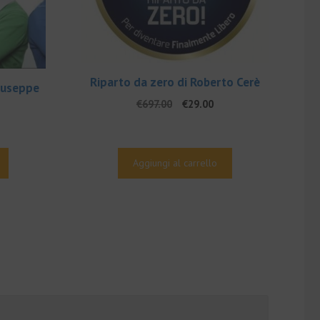
Riparto da zero di Roberto Cerè
iuseppe
Il
Il
€
697.00
€
29.00
prezzo
prezzo
l
originale
attuale
rezzo
era:
è:
e
ttuale
€697.00.
€29.00.
Aggiungi al carrello
:
00.
59.00.