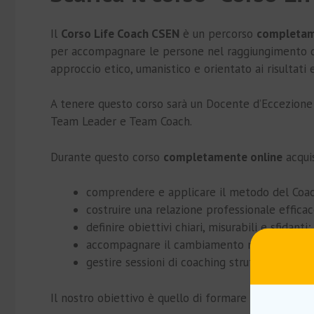
Il
Corso Life Coach CSEN
è un percorso
completam
per accompagnare le persone nel raggiungimento de
approccio etico, umanistico e orientato ai risultati
A tenere questo corso sarà un Docente d’Eccezio
Team Leader e Team Coach.
Durante questo corso
completamente online
acqui
comprendere e applicare il metodo del Coa
costruire una relazione professionale effica
definire obiettivi chiari, misurabili e sfidanti;
accompagnare il cambiamento nel rispetto de
gestire sessioni di coaching strutturate ed e
Il nostro obiettivo è quello di formare
Life Coach c