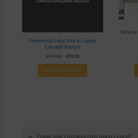
Miracle
Università Della Vita di Carlos
Calcada Bastos
Il
Il
€
497.00
€
39.00
prezzo
prezzo
originale
attuale
Aggiungi al carrello
era:
è:
€497.00.
€39.00.
Come mai costano cosi poco i corsi?