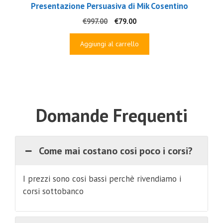
Presentazione Persuasiva di Mik Cosentino
Il
Il
€
997.00
€
79.00
prezzo
prezzo
originale
attuale
Aggiungi al carrello
era:
è:
€997.00.
€79.00.
Domande Frequenti
Come mai costano cosi poco i corsi?
I prezzi sono cosi bassi perchè rivendiamo i
corsi sottobanco