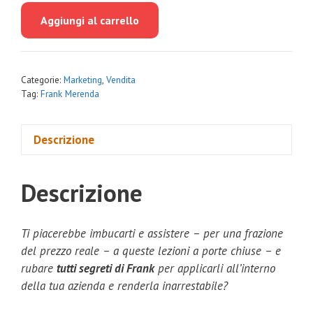
originale
attuale
Aggiungi al carrello
era:
è:
€9,999.00.
€79.00.
Categorie:
Marketing
,
Vendita
Tag:
Frank Merenda
Descrizione
Descrizione
Ti piacerebbe imbucarti e assistere – per una frazione
del prezzo reale – a queste lezioni a porte chiuse – e
rubare
tutti segreti di Frank
per applicarli all’interno
della tua azienda e renderla inarrestabile?