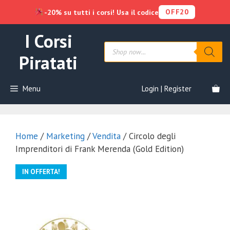
OFF20
-20% su tutti i corsi! Usa il codice
Vai
I Corsi
al
Products
contenuto
search
Piratati
Menu
Login | Register
Home
/
Marketing
/
Vendita
/ Circolo degli
Imprenditori di Frank Merenda (Gold Edition)
IN OFFERTA!