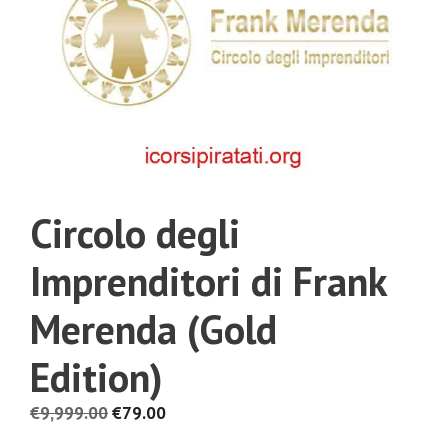
Circolo degli
Imprenditori di Frank
Merenda (Gold
Edition)
Il
Il
€
9,999.00
€
79.00
prezzo
prezzo