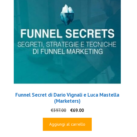
Funnel Secret di Dario Vignali e Luca Mastella
(Marketers)
Il
Il
€
597.00
€
69.00
prezzo
prezzo
originale
attuale
Aggiungi al carrello
era:
è:
€597.00.
€69.00.