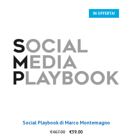
IN OFFERTA!
Social Playbook di Marco Montemagno
Il
Il
€
467.00
€
39.00