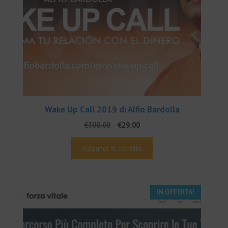
Wake Up Call 2019 di Alfio Bardolla
Il
Il
€
300.00
€
29.00
prezzo
prezzo
originale
attuale
Aggiungi al carrello
era:
è:
€300.00.
€29.00.
IN OFFERTA!