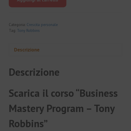
era:
è:
€8,497.00.
€105.00.
Categoria:
Crescita personale
Tag:
Tony Robbins
Descrizione
Descrizione
Scarica il corso “Business
Mastery Program – Tony
Robbins”