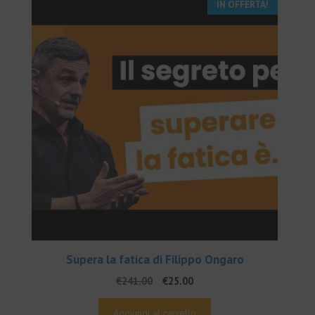
IN OFFERTA!
Supera la fatica di Filippo Ongaro
Il
Il
€
241.00
€
25.00
prezzo
prezzo
originale
attuale
Aggiungi al carrello