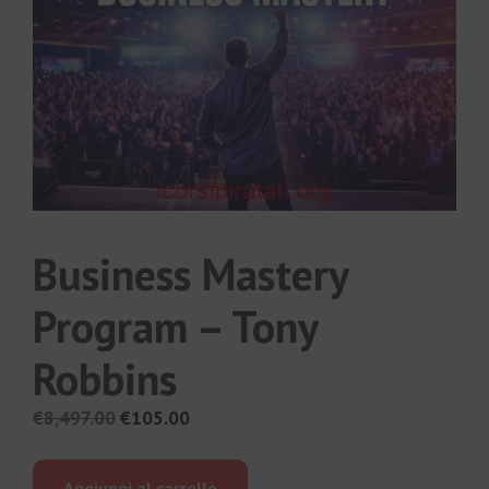
Business Mastery
Program – Tony
Robbins
Il
Il
€
8,497.00
€
105.00
prezzo
prezzo
originale
attuale
Aggiungi al carrello