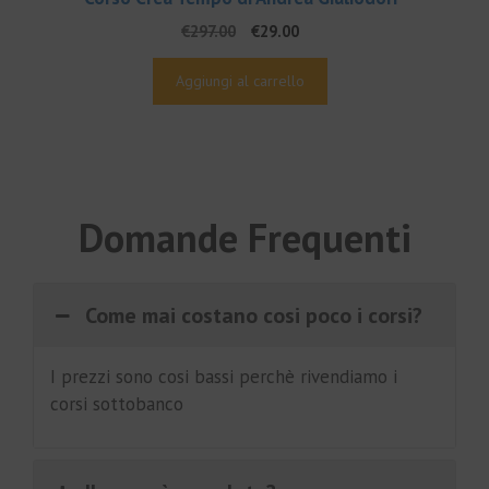
Il
Il
€
297.00
€
29.00
prezzo
prezzo
originale
attuale
Aggiungi al carrello
era:
è:
€297.00.
€29.00.
Domande Frequenti
Come mai costano cosi poco i corsi?
I prezzi sono cosi bassi perchè rivendiamo i
corsi sottobanco