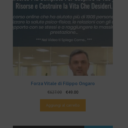
Forza Vitale di Filippo Ongaro
Il
Il
€
627.00
€
49.00
prezzo
prezzo
originale
attuale
Aggiungi al carrello
era:
è:
€627.00.
€49.00.