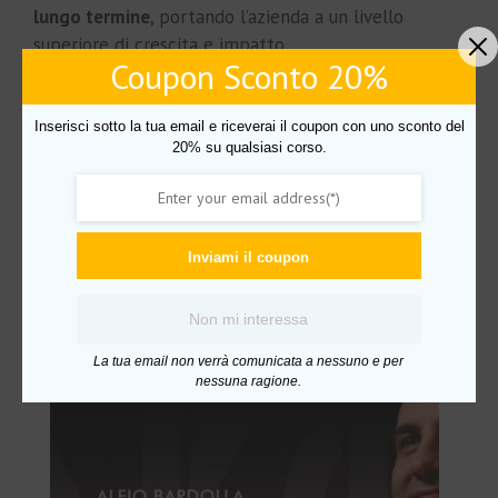
lungo termine
, portando l’azienda a un livello
superiore di crescita e impatto.
Coupon Sconto 20%
Non acquistabile con il pack
Inserisci sotto la tua email e riceverai il coupon con uno sconto del
20% su qualsiasi corso.
SFOGLIA CONTENUTO CORSO
Inviami il coupon
Prodotti correlati
Non mi interessa
IN OFFERTA!
La tua email non verrà comunicata a nessuno e per
nessuna ragione.