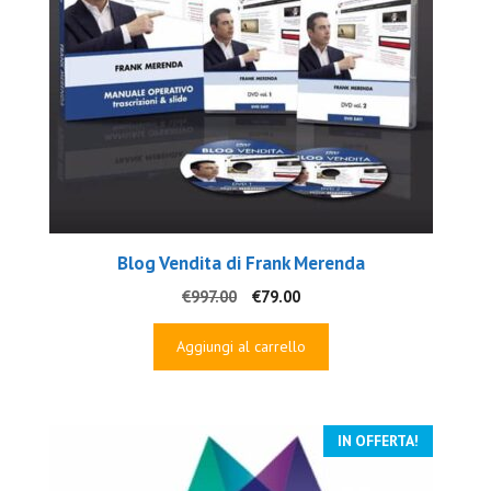
Blog Vendita di Frank Merenda
Il
Il
€
997.00
€
79.00
prezzo
prezzo
originale
attuale
Aggiungi al carrello
era:
è:
€997.00.
€79.00.
IN OFFERTA!