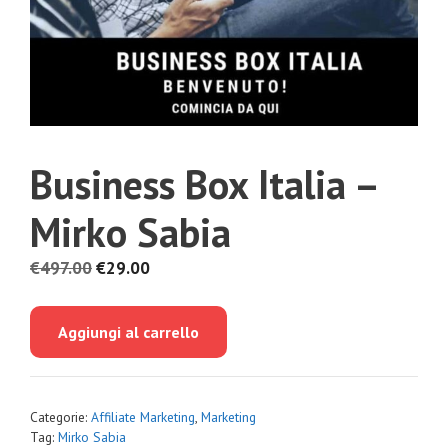
Business Box Italia –
Mirko Sabia
Il
Il
€
497.00
€
29.00
prezzo
prezzo
originale
attuale
Aggiungi al carrello
era:
è:
€497.00.
€29.00.
Categorie:
Affiliate Marketing
,
Marketing
Tag:
Mirko Sabia