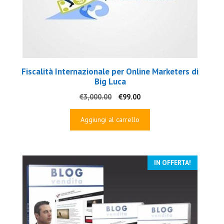
Fiscalità Internazionale per Online Marketers di
Big Luca
Il
Il
€
3,000.00
€
99.00
prezzo
prezzo
originale
attuale
Aggiungi al carrello
era:
è:
€3,000.00.
€99.00.
IN OFFERTA!