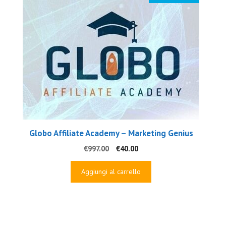
Globo Affiliate Academy – Marketing Genius
Il
Il
€
997.00
€
40.00
prezzo
prezzo
originale
attuale
Aggiungi al carrello
era:
è:
€997.00.
€40.00.