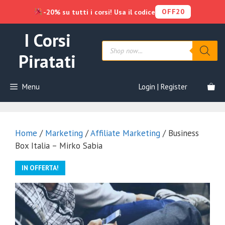
OFF20
-20% su tutti i corsi! Usa il codice
Vai
I Corsi
al
Products
contenuto
search
Piratati
Menu
Login | Register
Home
/
Marketing
/
Affiliate Marketing
/ Business
Box Italia – Mirko Sabia
IN OFFERTA!