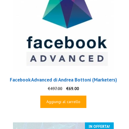
Facebook Advanced di Andrea Bottoni (Marketers)
Il
Il
€
497.00
€
69.00
prezzo
prezzo
originale
attuale
Aggiungi al carrello
era:
è:
€497.00.
€69.00.
IN OFFERTA!