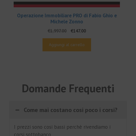
Operazione Immobiliare PRO di Fabio Ghio e
Michele Zonno
Il
Il
€
1,997.00
€
147.00
prezzo
prezzo
originale
attuale
Aggiungi al carrello
era:
è:
€1,997.00.
€147.00.
Domande Frequenti
Come mai costano cosi poco i corsi?
I prezzi sono cosi bassi perchè rivendiamo i
corsi sottobanco