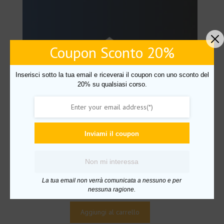
Coupon Sconto 20%
Inserisci sotto la tua email e riceverai il coupon con uno sconto del
20% su qualsiasi corso.
Inviami il coupon
Non mi interessa
Protocollo Bnb – Luca Gallacci
La tua email non verrà comunicata a nessuno e per
Il
Il
€
497.00
€
39.00
nessuna ragione.
prezzo
prezzo
originale
attuale
Aggiungi al carrello
era:
è: