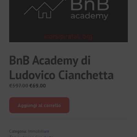
BnB Academy di
Ludovico Cianchetta
Il
Il
€
597.00
€
69.00
prezzo
prezzo
originale
attuale
Aggiungi al carrello
era:
è:
€597.00.
€69.00.
Categoria:
Immobiliare