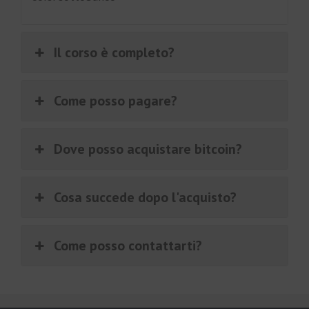
Il corso è completo?
Come posso pagare?
Dove posso acquistare bitcoin?
Cosa succede dopo l'acquisto?
Come posso contattarti?
€
597.00
Aggiungi al carrello
Il
Il
€
69.00