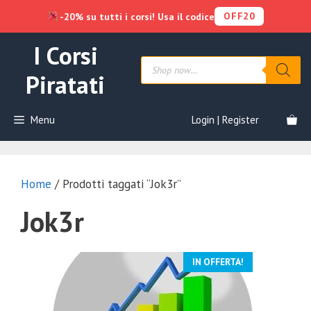
OFF20
-20% su tutti i corsi! Usa il codice
Vai
I Corsi
al
Products
contenuto
search
Piratati
Menu
Login | Register
Home
/ Prodotti taggati “Jok3r”
Jok3r
IN OFFERTA!