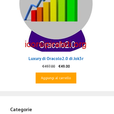
Luxury di Oracolo2.0 di Jok3r
Il
Il
€
497.00
€
49.00
prezzo
prezzo
originale
attuale
Aggiungi al carrello
era:
è:
€497.00.
€49.00.
Categorie