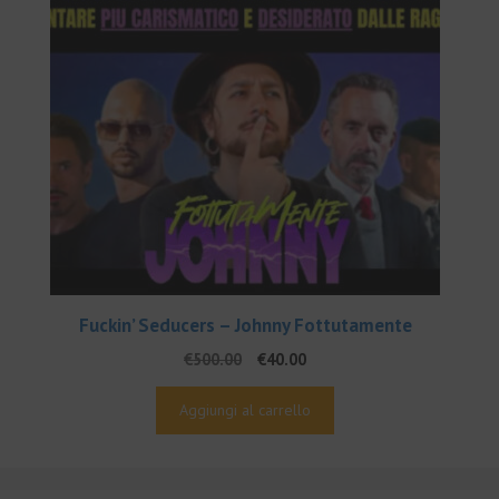
Fuckin’ Seducers – Johnny Fottutamente
Il
Il
€
500.00
€
40.00
prezzo
prezzo
originale
attuale
Aggiungi al carrello
era:
è:
€500.00.
€40.00.