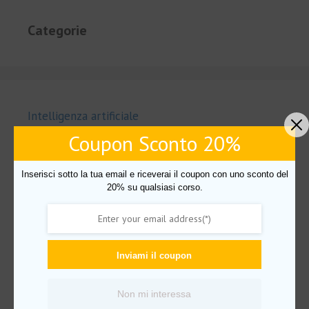
Categorie
Intelligenza artificiale
Coupon Sconto 20%
Uncategorized
Amazon FBA
Inserisci sotto la tua email e riceverai il coupon con uno sconto del
AudioBook
20% su qualsiasi corso.
Business
Crescita personale
Mindset
Inviami il coupon
Imparare lingue
Non mi interessa
PNL