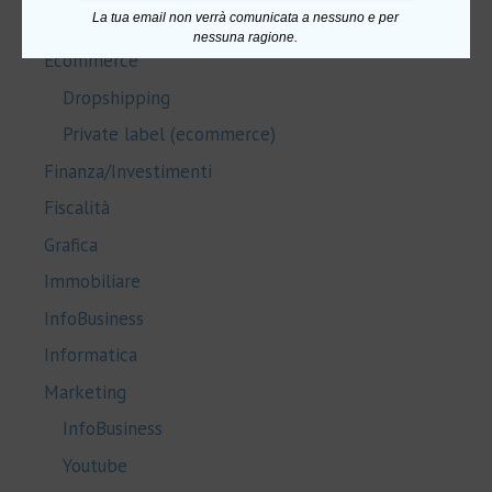
La tua email non verrà comunicata a nessuno e per
Salute e Benessere
nessuna ragione.
Ecommerce
Dropshipping
Private label (ecommerce)
Finanza/Investimenti
Fiscalità
Grafica
Immobiliare
InfoBusiness
Informatica
Marketing
InfoBusiness
Youtube