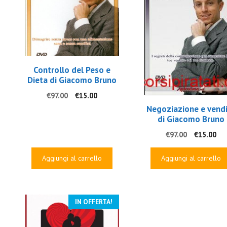
Controllo del Peso e
Dieta di Giacomo Bruno
Il
Il
€
97.00
€
15.00
prezzo
prezzo
Negoziazione e vend
originale
attuale
di Giacomo Bruno
era:
è:
Il
Il
€
97.00
€
15.00
€97.00.
€15.00.
prezzo
pr
originale
att
Aggiungi al carrello
Aggiungi al carrello
era:
è:
€97.00.
€15
IN OFFERTA!