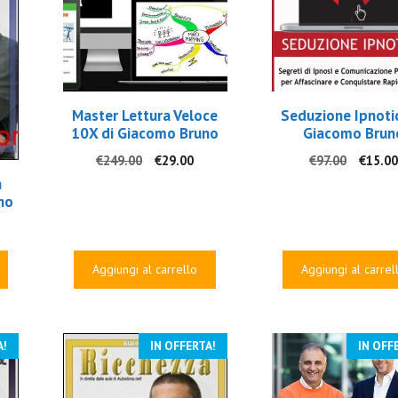
Master Lettura Veloce
Seduzione Ipnoti
10X di Giacomo Bruno
Giacomo Brun
Il
Il
Il
€
249.00
€
29.00
€
97.00
€
15.00
prezzo
prezzo
prezzo
n
originale
attuale
origina
no
era:
è:
era:
€249.00.
€29.00.
€97.00
ezzo
uale
Aggiungi al carrello
Aggiungi al carrel
.00.
A!
IN OFFERTA!
IN OFF