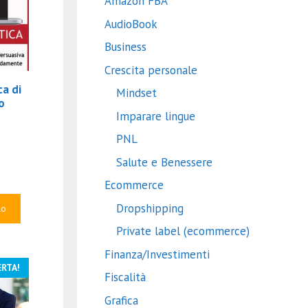
Amazon FBA
AudioBook
Business
Crescita personale
ca di
Mindset
o
Imparare lingue
Il
prezzo
PNL
le
attuale
Salute e Benessere
è:
.
€15.00.
Ecommerce
Dropshipping
lo
Private label (ecommerce)
Finanza/Investimenti
ERTA!
Fiscalità
Grafica