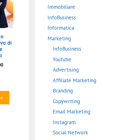
Immobiliare
InfoBusiness
Informatica
In
Marketing
vo di
InfoBusiness
 e
o
Youtube
Il
00
Advertising
zo
prezzo
nale
attuale
Affiliate Marketing
è:
Branding
7.00.
€89.00.
lo
Copywriting
Email Marketing
Instagram
Social Network