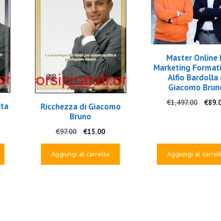
Master Online 
Marketing Formati
Alfio Bardolla
Giacomo Brun
Il
€
1,497.00
€
89.
ita
Ricchezza di Giacomo
prez
Bruno
origi
Il
Il
€
97.00
€
15.00
era:
ezzo
prezzo
prezzo
€1,49
uale
originale
attuale
Aggiungi al carrello
Aggiungi al carrel
era:
è:
.00.
€97.00.
€15.00.