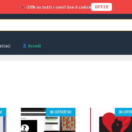
OFF20
-20% su tutti i corsi! Usa il codice
attaci
Accedi
A!
IN OFFERTA!
IN OFF