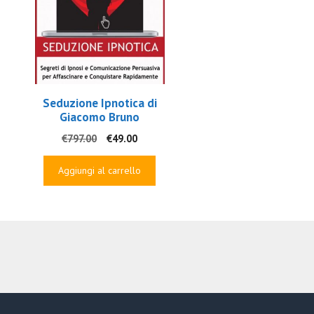
Seduzione Ipnotica di
Giacomo Bruno
Il
Il
€
797.00
€
49.00
prezzo
prezzo
originale
attuale
Aggiungi al carrello
era:
è:
€797.00.
€49.00.