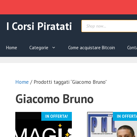
Vai
Products
I Corsi Piratati
al
search
contenuto
Home
Categorie
Come acquistare Bitcoin
Cont
Home
/ Prodotti taggati “Giacomo Bruno”
Giacomo Bruno
IN OFFERTA!
IN OFFERT