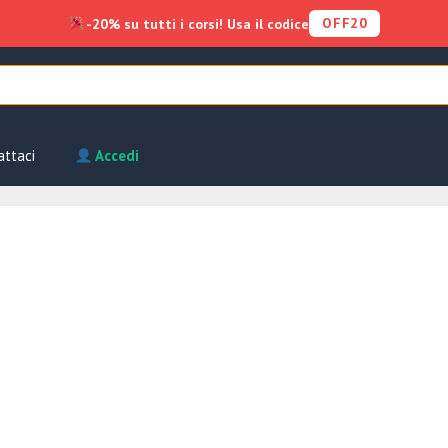
OFF20
-20% su tutti i corsi! Usa il codice
attaci
Accedi