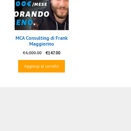
MCA Consulting di Frank
Maggiorino
Il
Il
€
4,000.00
€
147.00
prezzo
prezzo
originale
attuale
Aggiungi al carrello
era:
è:
€4,000.00.
€147.00.