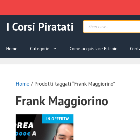
Vai
Products
I Corsi Piratati
al
search
contenuto
Home
Categorie
Come acquistare Bitcoin
Cont
Home
/ Prodotti taggati “Frank Maggiorino”
Frank Maggiorino
IN OFFERTA!