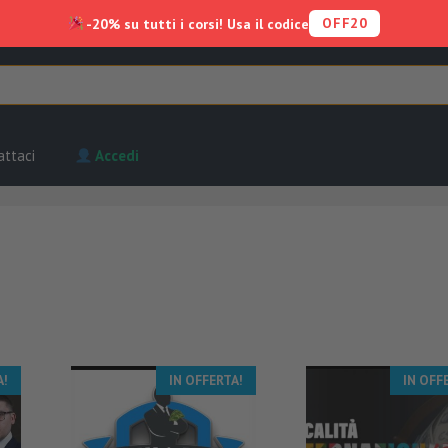
OFF20
-20% su tutti i corsi! Usa il codice
attaci
Accedi
A!
IN OFFERTA!
IN OFF