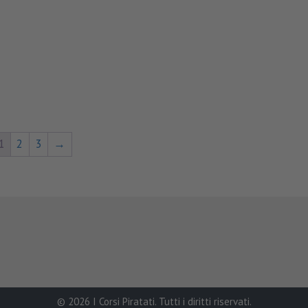
1
2
3
→
© 2026 I Corsi Piratati. Tutti i diritti riservati.