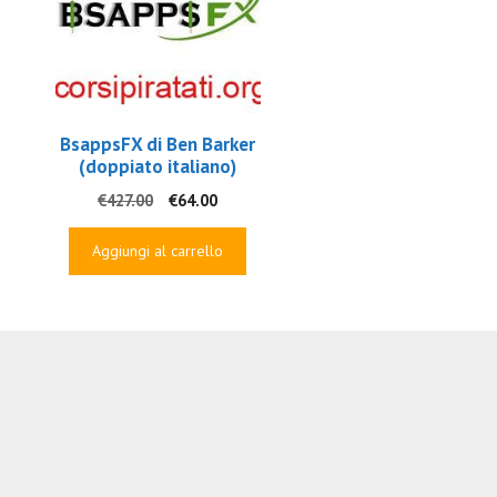
BsappsFX di Ben Barker
(doppiato italiano)
Il
Il
€
427.00
€
64.00
prezzo
prezzo
originale
attuale
Aggiungi al carrello
era:
è:
€427.00.
€64.00.