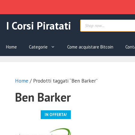
Vai
Products
I Corsi Piratati
al
search
contenuto
Home
Categorie
Come acquistare Bitcoin
Cont
Home
/ Prodotti taggati “Ben Barker”
Ben Barker
IN OFFERTA!