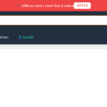
OFF20
-20% su tutti i corsi! Usa il codice
attaci
Accedi