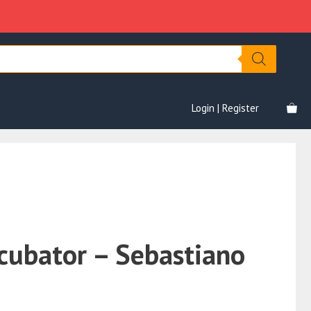
Sebastiano
era:
è:
Jai
€2,997.00.
€79.00.
quantità
Login | Register
cubator – Sebastiano