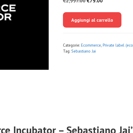
Il
Il
€
2,997.00
€
79.00
prezzo
prezzo
originale
attuale
Aggiungi al carrello
era:
è:
€2,997.00.
€79.00.
Categorie:
Ecommerce
,
Private label (e
Tag:
Sebastiano Jai
rce Incubator – Sebastiano Jai