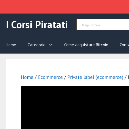
Vai
Products
I Corsi Piratati
al
search
contenuto
Home
Categorie
Come acquistare Bitcoin
Cont
Home
/
Ecommerce
/
Private label (ecommerce)
/ 