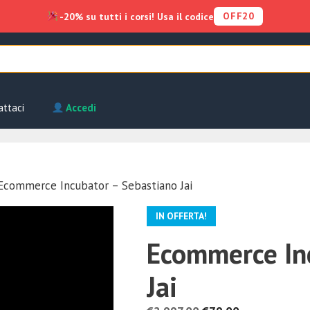
OFF20
-20% su tutti i corsi! Usa il codice
attaci
Accedi
Ecommerce Incubator – Sebastiano Jai
IN OFFERTA!
Ecommerce In
Jai