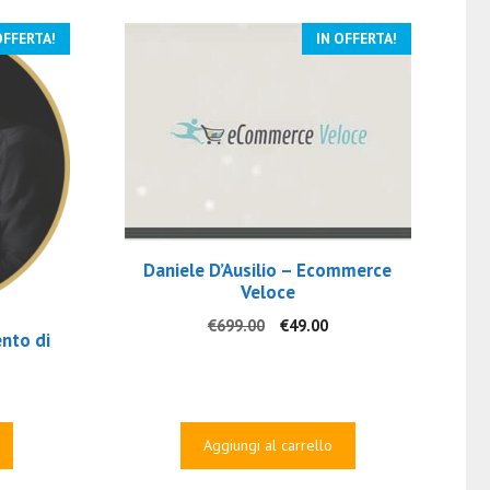
OFFERTA!
IN OFFERTA!
Daniele D’Ausilio – Ecommerce
Veloce
Il
Il
€
699.00
€
49.00
nto di
prezzo
prezzo
originale
attuale
era:
è:
€699.00.
€49.00.
rezzo
tuale
Aggiungi al carrello
5.00.